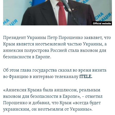
ПРИСОЕДИНЯЙТЕСЬ!
ПОБЕДИТЕЛЕЙ НЕ СУДЯТ?
КРЫМ.НЕПОКОРЕННЫЙ
ELIFBE
УКРАИНСКАЯ ПРОБЛЕМА КРЫМА
Президент Украины Петр Порошенко заявляет, что
Все сайты RFE/RL
Крым является неотъемлемой частью Украины, а
аннексия полуострова Россией стала вызовом для
безопасности в Европе.
Об этом глава государства сказал во время визита
во Францию в интервью телеканалу
iTELE.
«Аннексия Крыма была аншлюсом, реальным
вызовом для безопасности в Европе», – отметил
Порошенко и добавил, что Крым «всегда будет
украинским, он неотъемлем от Украины».