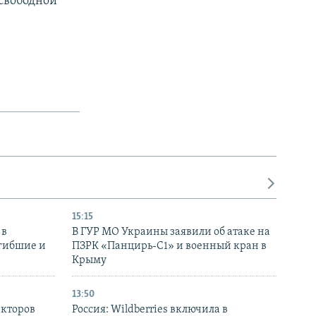
«свободной
15:15
 в
В ГУР МО Украины заявили об атаке на
огибшие и
ПЗРК «Панцирь-С1» и военный кран в
Крыму
13:50
екторов
Россия: Wildberries включила в