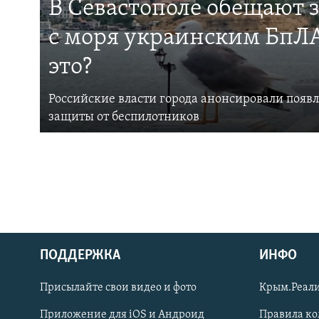
В Севастополе обещают 
с моря украинским БпЛА
это?
Российские власти города анонсировали появ
защиты от беспилотников
ПОДДЕРЖКА
ИНФО
Українською
Присылайте свои видео и фото
Крым.Реали
Qırımtatar
Приложение для iOS и Андроид
Правила к