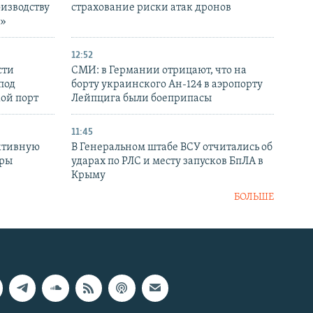
оизводству
страхование риски атак дронов
р»
12:52
сти
СМИ: в Германии отрицают, что на
под
борту украинского Ан-124 в аэропорту
кой порт
Лейпцига были боеприпасы
11:45
ктивную
В Генеральном штабе ВСУ отчитались об
уры
ударах по РЛС и месту запусков БпЛА в
в
Крыму
БОЛЬШЕ