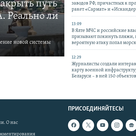
закрыть путь
заводов РФ, причастных к пр
ракет «Сармат» и «Исканде
. Реально ли
13:09
В Ялте МЧС и российские вла
призывают покинуть пляжи, 
ление новой системы
вероятную атаку попал морс
12:29
Журналисты создали интера
карту военной инфраструкт
Беларуси – в ней 150 объекто
ПРИСОЕДИНЯЙТЕСЬ!
и. О нас
омментирования