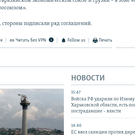
 евразийском экономическом союзе и Грузии – в зоне 
вросоюзом».
а, стороны подписали ряд соглашений.
ся
Читать без VPN
Follow us
Печать
НОВОСТИ
15:47
Войска РФ ударили по Изюму
Харьковской области, есть п
пострадавшие – власти
14:40
ЕС ввел санкции против дир