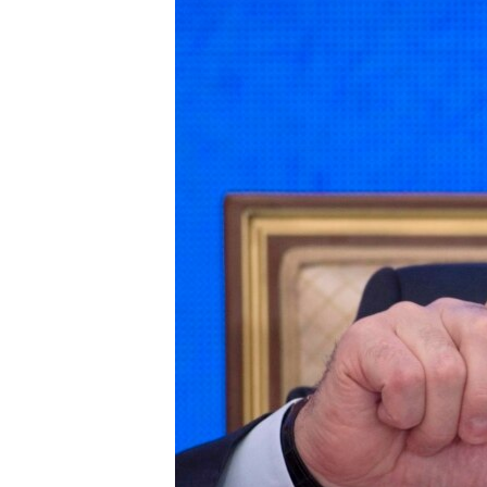
ПОБЕДИТЕЛЕЙ НЕ СУДЯТ?
КРЫМ.НЕПОКОРЕННЫЙ
ELIFBE
УКРАИНСКАЯ ПРОБЛЕМА КРЫМА