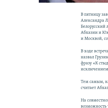
В пятницу за
Александра Л
Белорусский 
Абхазии и Юж
и Москвой, с
В ходе встре
назвал Грузи
фразу «К стыд
исключением 
Тем самым, к
считает Абха
На совместно
возможность 