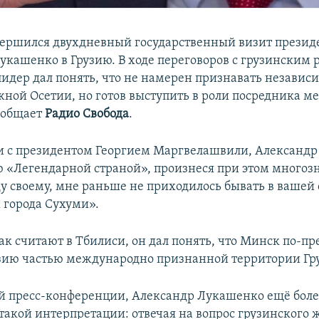
вершился двухдневный государственный визит презид
укашенко в Грузию. В ходе переговоров с грузинским 
лидер дал понять, что не намерен признавать независ
ной Осетии, но готов выступить в роли посредника м
ообщает
Радио Свобода
.
чи с президентом Георгием Маргвелашвили, Александ
ю «Легендарной страной», произнеся при этом много
у своему, мне раньше не приходилось бывать в вашей 
города Сухуми».
ак считают в Тбилиси, он дал понять, что Минск по-п
зию частью международно признанной территории Гр
й пресс-конференции, Александр Лукашенко ещё боле
такой интерпретации: отвечая на вопрос грузинского 