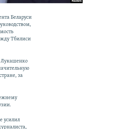
ента Беларуси
руководством,
имость
ежду Тбилиси
р Лукашенко
значительную
стране, за
режнему
узии.
е усилил
журналиста,