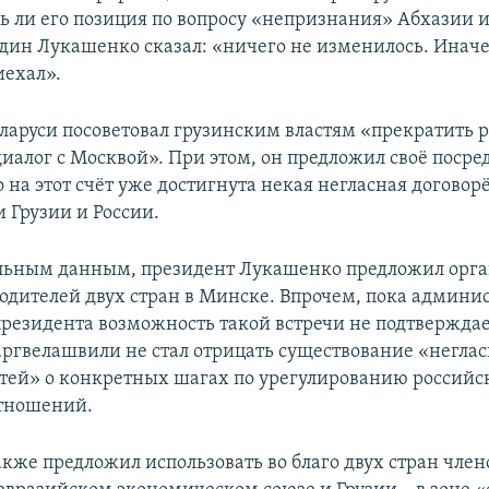
ь ли его позиция по вопросу «непризнания» Абхазии
один Лукашенко сказал: «ничего не изменилось. Иначе,
иехал».
ларуси посоветовал грузинским властям «прекратить 
диалог с Москвой». При этом, он предложил своё посре
 на этот счёт уже достигнута некая негласная договор
 Грузии и России.
льным данным, президент Лукашенко предложил орга
водителей двух стран в Минске. Впрочем, пока админи
президента возможность такой встречи не подтверждае
ргвелашвили не стал отрицать существование «негла
тей» о конкретных шагах по урегулированию российс
отношений.
кже предложил использовать во благо двух стран член