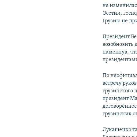
не изменилас
Осетии, госп
Грузию не пр
Президент Бе
возобновить 
намекнув, что
президентами
По неофициа
встречу руко
грузинского 
президент Ма
договорённос
грузинских 
Лукашенко та