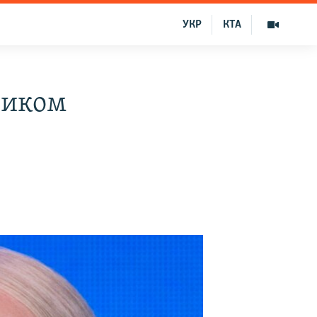
УКР
КТА
ником