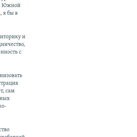
 и Южной
 я бы в
риторику и
дничество,
ённость с
низовать
страция
т, сам
сных
ко-
ство