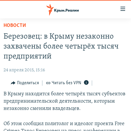
Доступность
ссылки
Вернуться
НОВОСТИ
к
НОВОСТИ
Березовец: в Крыму незаконно
основному
СПЕЦПРОЕКТЫ
содержанию
захвачены более четырёх тысяч
ВОДА
Вернутся
ГРУЗ 200
предприятий
к
ИСТОРИЯ
КАРТА ВОЕННЫХ ОБЪЕКТОВ КРЫМА
главной
24 апреля 2015, 15:16
ЕЩЕ
11 ЛЕТ ОККУПАЦИИ КРЫМА. 11 ИСТОРИЙ СОПРОТИВЛЕНИЯ
навигации
Вернутся
Поделиться
Читать без VPN
РАДІО СВОБОДА
ИНТЕРАКТИВ
к
В Крыму находится более четырёх тысяч субъектов
КАК ОБОЙТИ БЛОКИРОВКУ
ИНФОГРАФИКА
поиску
предпринимательской деятельности, которым
ТЕЛЕПРОЕКТ КРЫМ.РЕАЛИИ
незаконно сменили владельцев.
Українською
СОВЕТЫ ПРАВОЗАЩИТНИКОВ
Qırımtatar
Об этом сообщил политолог и идеолог проекта Free
ПРОПАВШИЕ БЕЗ ВЕСТИ