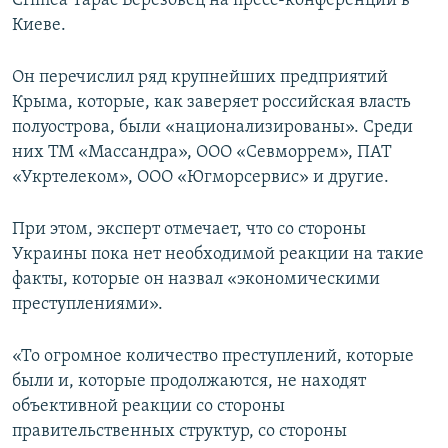
Crimea Тарас Березовец на пресс-конференции в
ПРИСОЕДИНЯЙТЕСЬ!
ПОБЕДИТЕЛЕЙ НЕ СУДЯТ?
Киеве.
КРЫМ.НЕПОКОРЕННЫЙ
Он перечислил ряд крупнейших предприятий
ELIFBE
Крыма, которые, как заверяет российская власть
полуострова, были «национализированы». Среди
УКРАИНСКАЯ ПРОБЛЕМА КРЫМА
них ТМ «Массандра», ООО «Севморрем», ПАТ
Все сайты RFE/RL
«Укртелеком», ООО «Югморсервис» и другие.
При этом, эксперт отмечает, что со стороны
Украины пока нет необходимой реакции на такие
факты, которые он назвал «экономическими
преступлениями».
«То огромное количество преступлений, которые
были и, которые продолжаются, не находят
объективной реакции со стороны
правительственных структур, со стороны