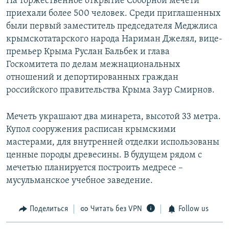
На торжественное открытие Соборной мечети
ы
у
приехали более 500 человек. Среди приглашенных
д
ю
были первый заместитель председателя Меджлиса
у
щ
крымскотатарского народа Нариман Джелял, вице-
щ
и
премьер Крыма Руслан Бальбек и глава
и
й
Госкомитета по делам межнациональных
й
с
отношений и депортированных граждан
с
л
российского правительства Крыма Заур Смирнов.
л
а
а
й
Мечеть украшают два минарета, высотой 33 метра.
й
д
Купол сооружения расписан крымскими
д
мастерами, для внутренней отделки использованы
ценные породы древесины. В будущем рядом с
мечетью планируется построить медресе –
мусульманское учебное заведение.
Поделиться
Читать без VPN
Follow us