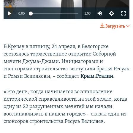
ПРИСОЕДИНЯЙТЕСЬ!
ПОБЕДИТЕЛЕЙ НЕ СУДЯТ?
0:00
1:08
КРЫМ.НЕПОКОРЕННЫЙ
Загрузить
ELIFBE
УКРАИНСКАЯ ПРОБЛЕМА КРЫМА
Все сайты RFE/RL
В Крыму в пятницу, 24 апреля, в Белогорске
состоялось торжественное открытие Соборной
мечети Джума-Джами. Инициаторами и
спонсорами строительства выступили братья Ресуль
и Ремзи Велиляевы, – сообщает
Крым.Реалии
.
«Это день, когда начинается восстановление
исторической справедливости на этой земле, когда
одну из 22 разрушенных мечетей мы начали
восстанавливать в нашем городе» – сказал один из
спонсоров строительства Ресуль Велиляев.