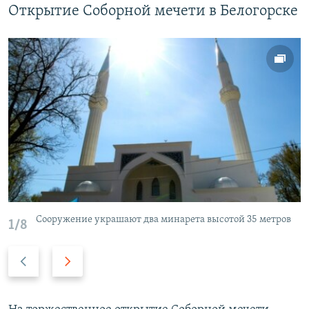
Открытие Соборной мечети в Белогорске
Сооружение украшают два минарета высотой 35 метров
1/8
П
С
р
л
е
е
д
д