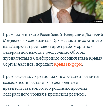
ПРИСОЕДИНЯЙТЕСЬ!
ПОБЕДИТЕЛЕЙ НЕ СУДЯТ?
КРЫМ.НЕПОКОРЕННЫЙ
ELIFBE
УКРАИНСКАЯ ПРОБЛЕМА КРЫМА
Премьер-министр Российской Федерации Дмитрий
Все сайты RFE/RL
Медведев в ходе визита в Крым, запланированного
на 27 апреля, проинспектирует работу органов
федеральной власти в республике. Об этом
журналистам в Симферополе сообщил глава Крыма
Сергей Аксёнов, передаёт
Крым Информ
.
Про его словам, у региональных властей появится
возможность поставить перед членами
правительства вопросы о решении проблем
федерального уровня в крымском регионе.