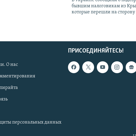
В Украине сообщили о подоз
бывшим налоговикам из Кры
которые перешли на сторону
ПРИСОЕДИНЯЙТЕСЬ!
и. О нас
омментирования
опирайта
вязь
ащиты персональных данных