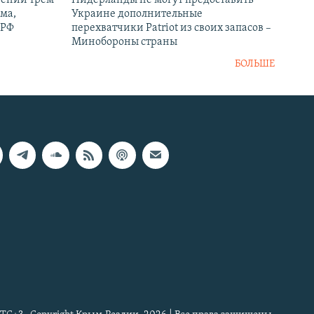
рении трем
Нидерланды не могут предоставить
ма,
Украине дополнительные
 РФ
перехватчики Patriot из своих запасов –
Минобороны страны
БОЛЬШЕ