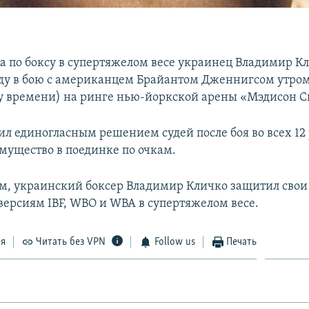
 по боксу в супертяжелом весе украинец Владимир К
ду в бою с американцем Брайантом Дженнигсом утром
у времени) на ринге нью-йоркской арены «Мэдисон С
ил единогласным решением судей после боя во всех 12
мущество в поединке по очкам.
м, украинский боксер Владимир Кличко защитил свои
версиям IBF, WBO и WBA в супертяжелом весе.
ся
Читать без VPN
Follow us
Печать