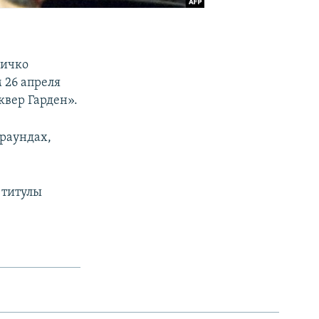
личко
 26 апреля
квер Гарден».
 раундах,
 титулы