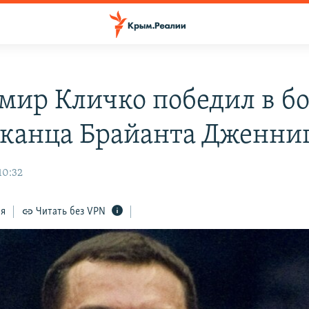
мир Кличко победил в б
канца Брайанта Дженни
10:32
ся
Читать без VPN