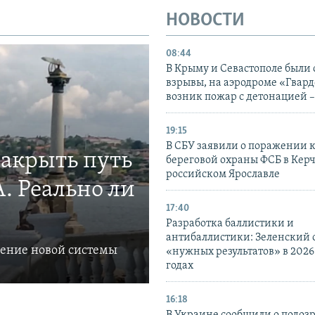
НОВОСТИ
08:44
В Крыму и Севастополе были
взрывы, на аэродроме «Гвар
возник пожар с детонацией 
19:15
В СБУ заявили о поражении 
закрыть путь
береговой охраны ФСБ в Керч
российском Ярославле
. Реально ли
17:40
Разработка баллистики и
антибаллистики: Зеленский
ление новой системы
«нужных результатов» в 2026
годах
16:18