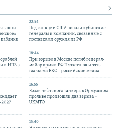
22:54
 слышны
Под санкции США попали кубинские
дейское»
генералы и компании, связанные с
– паблики
поставками оружия из РФ
18:44
кораблей
При взрыве в Москве погиб генерал-
и и НПЗ в
майор армии РФ Плохотнюк и зять
главкома ВКС – российские медиа
16:55
Возле нефтяного танкера в Ормузском
 ожидает
проливе произошли два взрыва –
-2027
UKMTO
15:40