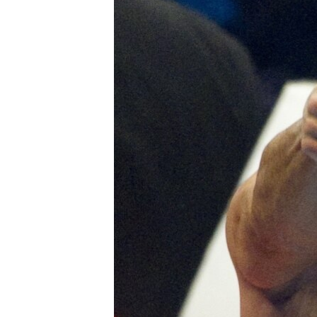
ПОБЕДИТЕЛЕЙ НЕ СУДЯТ?
КРЫМ.НЕПОКОРЕННЫЙ
ELIFBE
УКРАИНСКАЯ ПРОБЛЕМА КРЫМА