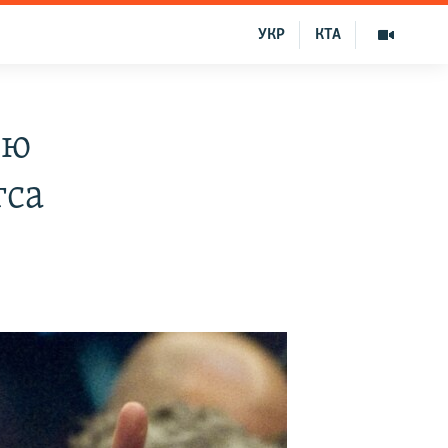
УКР
КТА
ою
гса