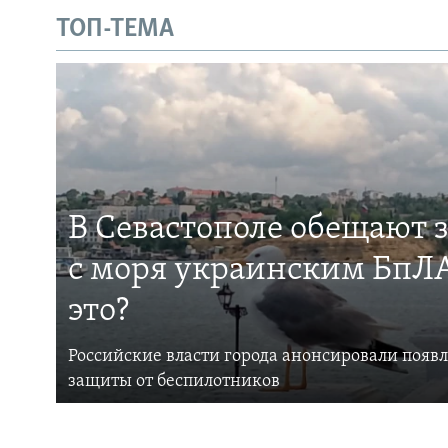
ТОП-ТЕМА
В Севастополе обещают 
с моря украинским БпЛА
это?
Российские власти города анонсировали появ
защиты от беспилотников