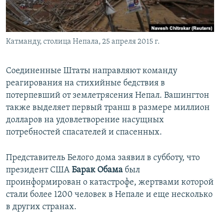
ПРИСОЕДИНЯЙТЕСЬ!
ПОБЕДИТЕЛЕЙ НЕ СУДЯТ?
КРЫМ.НЕПОКОРЕННЫЙ
Катманду, столица Непала, 25 апреля 2015 г.
ELIFBE
УКРАИНСКАЯ ПРОБЛЕМА КРЫМА
Соединенные Штаты направляют команду
Все сайты RFE/RL
реагирования на стихийные бедствия в
потерпевший от землетрясения Непал. Вашингтон
также выделяет первый транш в размере миллион
долларов на удовлетворение насущных
потребностей спасателей и спасенных.
Представитель Белого дома заявил в субботу, что
президент США
Барак Обама
был
проинформирован о катастрофе, жертвами которой
стали более 1200 человек в Непале и еще несколько
в других странах.