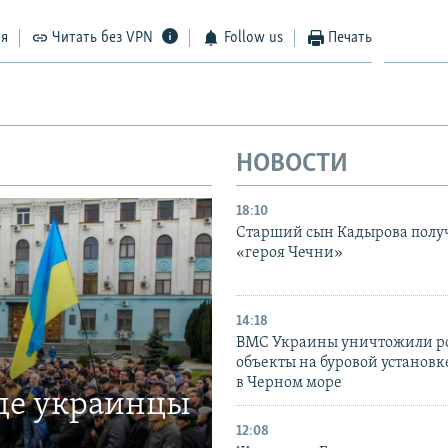
ся
Читать без VPN
Follow us
Печать
НОВОСТИ
18:10
Старший сын Кадырова полу
«героя Чечни»
14:18
ВМС Украины уничтожили р
объекты на буровой установ
в Черном море
где украинцы
12:08