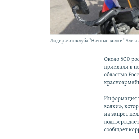
Лидер мотоклуба "Ночные волки" Алекс
Около 500 рос
приехали в п
областью Рос
красноармейце
Информация н
волки», кото
на запрет по
подтверждает
сообщает ко