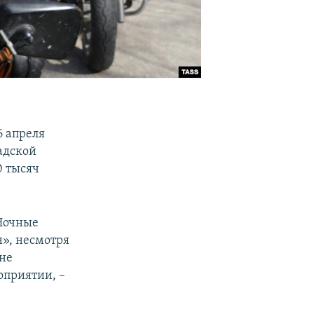
6 апреля
адской
0 тысяч
Ночные
», несмотря
 не
оприятии, –