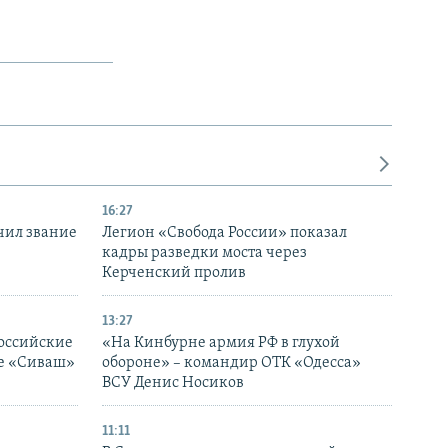
16:27
чил звание
Легион «Свобода России» показал
кадры разведки моста через
Керченский пролив
13:27
оссийские
«На Кинбурне армия РФ в глухой
ке «Сиваш»
обороне» – командир ОТК «Одесса»
ВСУ Денис Носиков
11:11