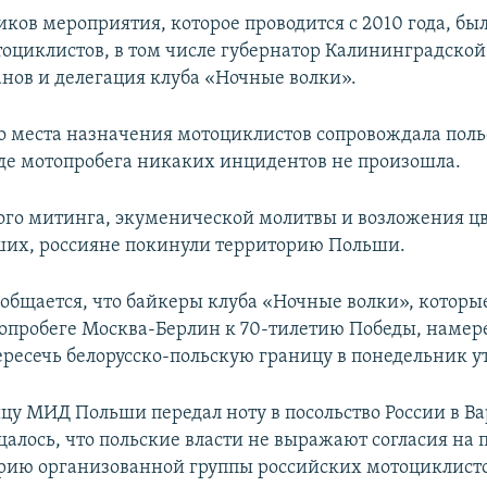
иков мероприятия, которое проводится с 2010 года, бы
тоциклистов, в том числе губернатор Калининградской
нов и делегация клуба «Ночные волки».
о места назначения мотоциклистов сопровождала поль
оде мотопробега никаких инцидентов не произошла.
ого митинга, экуменической молитвы и возложения цв
их, россияне покинули территорию Польши.
общается, что байкеры клуба «Ночные волки», котор
топробеге Москва-Берлин к 70-тилетию Победы, наме
ересечь белорусско-польскую границу в понедельник у
ицу МИД Польши передал ноту в посольство России в Ва
алось, что польские власти не выражают согласия на 
рию организованной группы российских мотоциклисто