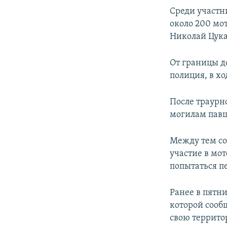
Среди участн
около 200 мо
Николай Цука
От границы д
полиция, в х
После траурн
могилам павш
Между тем со
участие в мо
попытаться п
Ранее в пятн
которой сообщ
свою террито