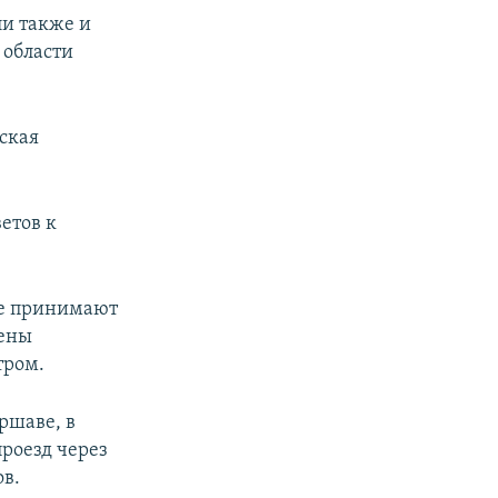
ли также и
 области
ская
етов к
ые принимают
рены
тром.
ршаве, в
проезд через
в.