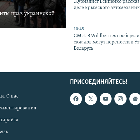
Журналист Есипенко рассказ
деле крымского автомехани
щиты прав украинской
10:45
СМИ: В Wildberries сообщили,
складов могут перенести в У
Беларусь
ПРИСОЕДИНЯЙТЕСЬ!
и. О нас
омментирования
опирайта
вязь