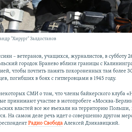
андр "Хирург" Залдостанов
сиян – ветеранов, учащихся, журналистов, в субботу 2
ольский городок Бранево вблизи границы с Калинингр
сией, чтобы почтить память похороненных там более 3
в, погибших в боях с гитлеровцами в 1945 году.
екоторых СМИ о том, что члены байкерского клуба «
рые принимают участие в мотопробеге «Москва-Берлин
льских властей все же въехали на территорию Польши,
ся. На самом деле речь идет о совершенно другом мер
рреспондент
Радио Свобода
Алексей Дзикавицкий.