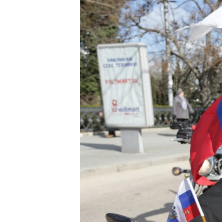
ПОБЕДИТЕЛЕЙ НЕ СУДЯТ?
КРЫМ.НЕПОКОРЕННЫЙ
ELIFBE
УКРАИНСКАЯ ПРОБЛЕМА КРЫМА