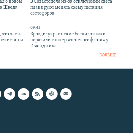
ал о новом
В Севастополе из-за отключений света
ка Шведа
планируют менять схему питания
светофоров
09:41
 что часть
Бровди: украинские беспилотники
збекистан и
поразили танкер «теневого флота» у
Геленджика
БОЛЬШЕ