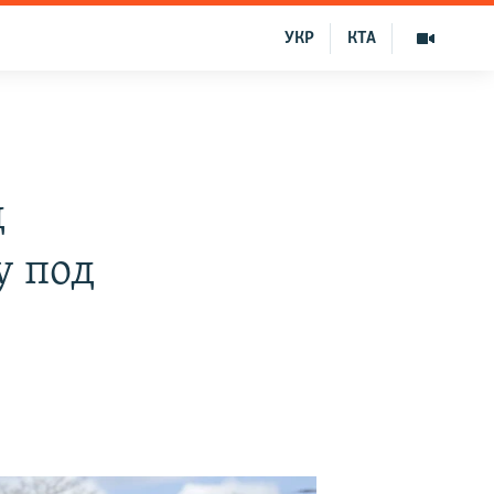
УКР
КТА
д
у под