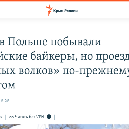
в Польше побывали
йские байкеры, но проез
ых волков» по-прежнем
том
18:28
ся
Читать без VPN