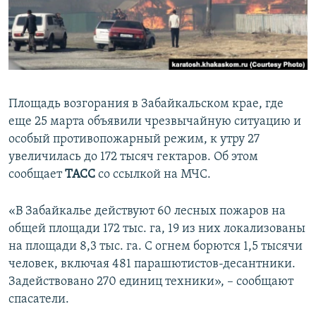
ПРИСОЕДИНЯЙТЕСЬ!
ПОБЕДИТЕЛЕЙ НЕ СУДЯТ?
КРЫМ.НЕПОКОРЕННЫЙ
ELIFBE
УКРАИНСКАЯ ПРОБЛЕМА КРЫМА
Площадь возгорания в Забайкальском крае, где
Все сайты RFE/RL
еще 25 марта объявили чрезвычайную ситуацию и
особый противопожарный режим, к утру 27
увеличилась до 172 тысяч гектаров. Об этом
сообщает
ТАСС
со ссылкой на МЧС.
«В Забайкалье действуют 60 лесных пожаров на
общей площади 172 тыс. га, 19 из них локализованы
на площади 8,3 тыс. га. С огнем борются 1,5 тысячи
человек, включая 481 парашютистов-десантники.
Задействовано 270 единиц техники», – сообщают
спасатели.