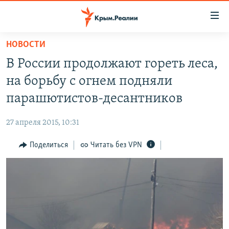
Доступность
ссылки
Вернуться
НОВОСТИ
к
НОВОСТИ
В России продолжают гореть леса,
основному
СПЕЦПРОЕКТЫ
содержанию
на борьбу с огнем подняли
ВОДА
Вернутся
ГРУЗ 200
парашютистов-десантников
к
ИСТОРИЯ
КАРТА ВОЕННЫХ ОБЪЕКТОВ КРЫМА
главной
27 апреля 2015, 10:31
ЕЩЕ
11 ЛЕТ ОККУПАЦИИ КРЫМА. 11 ИСТОРИЙ СОПРОТИВЛЕНИЯ
навигации
Вернутся
Поделиться
Читать без VPN
РАДІО СВОБОДА
ИНТЕРАКТИВ
к
КАК ОБОЙТИ БЛОКИРОВКУ
ИНФОГРАФИКА
поиску
ТЕЛЕПРОЕКТ КРЫМ.РЕАЛИИ
Українською
СОВЕТЫ ПРАВОЗАЩИТНИКОВ
Qırımtatar
ПРОПАВШИЕ БЕЗ ВЕСТИ