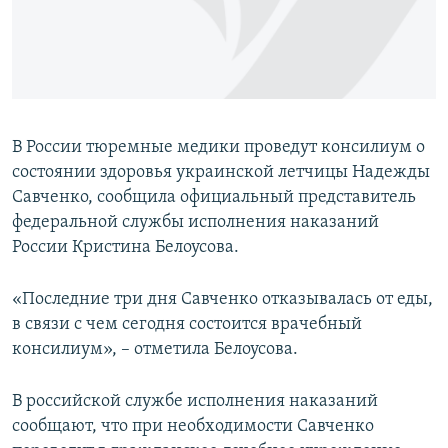
ПРИСОЕДИНЯЙТЕСЬ!
ПОБЕДИТЕЛЕЙ НЕ СУДЯТ?
КРЫМ.НЕПОКОРЕННЫЙ
ELIFBE
УКРАИНСКАЯ ПРОБЛЕМА КРЫМА
В России тюремные медики проведут консилиум о
Все сайты RFE/RL
состоянии здоровья украинской летчицы Надежды
Савченко, сообщила официальный представитель
федеральной службы исполнения наказаний
России Кристина Белоусова.
«Последние три дня Савченко отказывалась от еды,
в связи с чем сегодня состоится врачебный
консилиум», – отметила Белоусова.
В российской службе исполнения наказаний
сообщают, что при необходимости Савченко