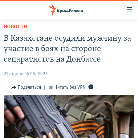
Доступность
ссылки
Вернуться
НОВОСТИ
к
НОВОСТИ
В Казахстане осудили мужчину за
основному
СПЕЦПРОЕКТЫ
содержанию
участие в боях на стороне
ВОДА
Вернутся
ГРУЗ 200
сепаратистов на Донбассе
к
ИСТОРИЯ
КАРТА ВОЕННЫХ ОБЪЕКТОВ КРЫМА
главной
27 апреля 2015, 19:23
ЕЩЕ
11 ЛЕТ ОККУПАЦИИ КРЫМА. 11 ИСТОРИЙ СОПРОТИВЛЕНИЯ
навигации
Вернутся
Поделиться
Читать без VPN
РАДІО СВОБОДА
ИНТЕРАКТИВ
к
КАК ОБОЙТИ БЛОКИРОВКУ
ИНФОГРАФИКА
поиску
ТЕЛЕПРОЕКТ КРЫМ.РЕАЛИИ
Українською
СОВЕТЫ ПРАВОЗАЩИТНИКОВ
Qırımtatar
ПРОПАВШИЕ БЕЗ ВЕСТИ