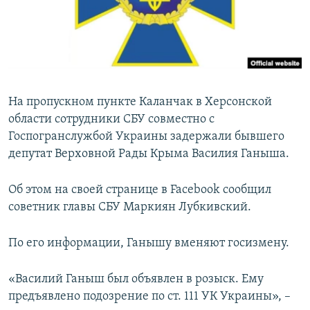
ПРИСОЕДИНЯЙТЕСЬ!
ПОБЕДИТЕЛЕЙ НЕ СУДЯТ?
КРЫМ.НЕПОКОРЕННЫЙ
ELIFBE
УКРАИНСКАЯ ПРОБЛЕМА КРЫМА
На пропускном пункте Каланчак в Херсонской
Все сайты RFE/RL
области сотрудники СБУ совместно с
Госпогранслужбой Украины задержали бывшего
депутат Верховной Рады Крыма Василия Ганыша.
Об этом на своей странице в Facebook сообщил
советник главы СБУ Маркиян Лубкивский.
По его информации, Ганышу вменяют госизмену.
«Василий Ганыш был объявлен в розыск. Ему
предъявлено подозрение по ст. 111 УК Украины», –