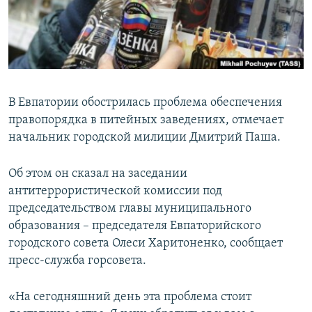
ПРИСОЕДИНЯЙТЕСЬ!
ПОБЕДИТЕЛЕЙ НЕ СУДЯТ?
КРЫМ.НЕПОКОРЕННЫЙ
ELIFBE
УКРАИНСКАЯ ПРОБЛЕМА КРЫМА
В Евпатории обострилась проблема обеспечения
Все сайты RFE/RL
правопорядка в питейных заведениях, отмечает
начальник городcкой милиции Дмитрий Паша.
Об этом он сказал на заседании
антитеррористической комиссии под
председательством главы муниципального
образования – председателя Евпаторийского
городского совета Олеси Харитоненко, сообщает
пресс-служба горсовета.
«На сегодняшний день эта проблема стоит