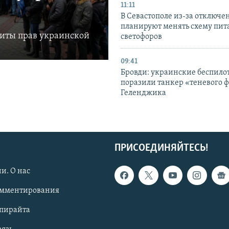
11:11
В Севастополе из-за отключе
планируют менять схему пит
щиты прав украинской
светофоров
09:41
Бровди: украинские беспил
поразили танкер «теневого ф
Геленджика
ПРИСОЕДИНЯЙТЕСЬ!
и. О нас
омментирования
опирайта