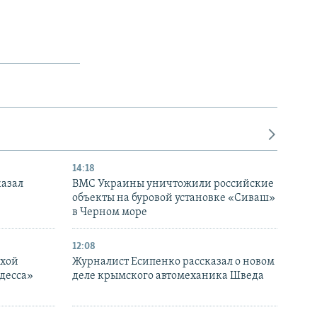
14:18
казал
ВМС Украины уничтожили российские
объекты на буровой установке «Сиваш»
в Черном море
12:08
ухой
Журналист Есипенко рассказал о новом
десса»
деле крымского автомеханика Шведа