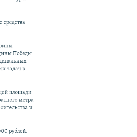
е средства
войны
вщины Победы
иципальных
х задач в
бщей площади
ратного метра
оительства и
000 рублей.