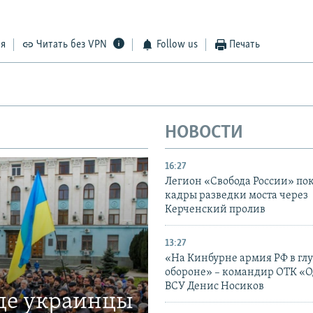
ся
Читать без VPN
Follow us
Печать
НОВОСТИ
16:27
Легион «Свобода России» по
кадры разведки моста через
Керченский пролив
13:27
«На Кинбурне армия РФ в гл
обороне» – командир ОТК «О
ВСУ Денис Носиков
где украинцы