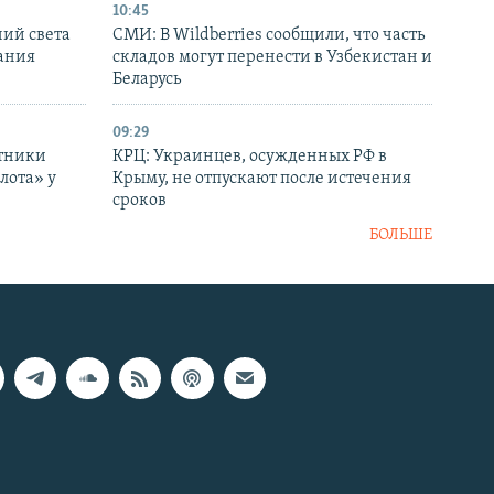
10:45
ний света
СМИ: В Wildberries сообщили, что часть
ания
складов могут перенести в Узбекистан и
Беларусь
09:29
отники
КРЦ: Украинцев, осужденных РФ в
лота» у
Крыму, не отпускают после истечения
сроков
БОЛЬШЕ