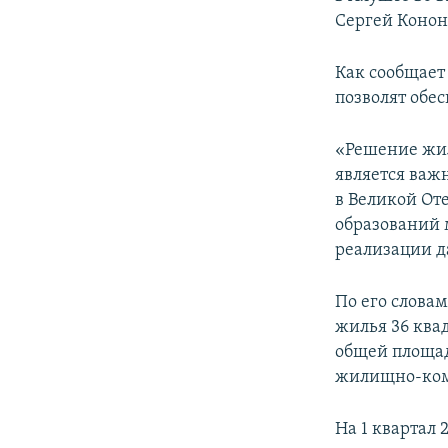
ПОБЕДИТЕЛЕЙ НЕ СУДЯТ?
Сергей Конон
КРЫМ.НЕПОКОРЕННЫЙ
Как сообщает
ELIFBE
позволят обес
УКРАИНСКАЯ ПРОБЛЕМА КРЫМА
«Решение жил
является важ
в Великой От
образований 
реализации д
По его слова
жилья 36 ква
общей площад
жилищно-комм
На 1 квартал 