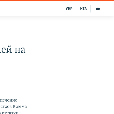
УКР
КТА
ей на
спечение
истров Крыма
рхитектуры