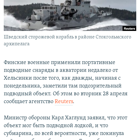
ПРИСОЕДИНЯЙТЕСЬ!
ПОБЕДИТЕЛЕЙ НЕ СУДЯТ?
КРЫМ.НЕПОКОРЕННЫЙ
ELIFBE
Шведский сторожевой корабль в районе Стокгольмского
УКРАИНСКАЯ ПРОБЛЕМА КРЫМА
архипелага
Все сайты RFE/RL
Финские военные применили портативные
подводные снаряды в акватории недалеко от
Хельсинки после того, как дважды, начиная с
понедельника, заметили там подозрительный
подводный объект. Об этом во вторник 28 апреля
сообщает агентство
Reuters
.
Министр обороны Карл Хаглунд заявил, что этот
объект мог быть подводной лодкой, и что
субмарина, по всей вероятности, уже покинула