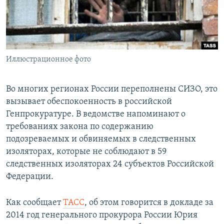
ПРИСОЕДИНЯЙТЕСЬ!
ПОБЕДИТЕЛЕЙ НЕ СУДЯТ?
КРЫМ.НЕПОКОРЕННЫЙ
ELIFBE
Иллюстрационное фото
УКРАИНСКАЯ ПРОБЛЕМА КРЫМА
Все сайты RFE/RL
Во многих регионах России переполнены СИЗО, это
вызывает обеспокоенность в российской
Генпрокуратуре. В ведомстве напоминают о
требованиях закона по содержанию
подозреваемых и обвиняемых в следственных
изоляторах, которые не соблюдают в 59
следственных изоляторах 24 субъектов Российской
Федерации.
Как сообщает
ТАСС
, об этом говорится в докладе за
2014 год генерального прокурора России Юрия