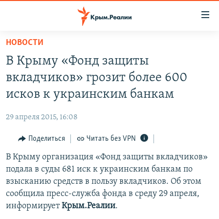
Доступность
ссылки
Вернуться
НОВОСТИ
к
НОВОСТИ
В Крыму «Фонд защиты
основному
СПЕЦПРОЕКТЫ
содержанию
вкладчиков» грозит более 600
ВОДА
Вернутся
ГРУЗ 200
исков к украинским банкам
к
ИСТОРИЯ
КАРТА ВОЕННЫХ ОБЪЕКТОВ КРЫМА
главной
29 апреля 2015, 16:08
ЕЩЕ
11 ЛЕТ ОККУПАЦИИ КРЫМА. 11 ИСТОРИЙ СОПРОТИВЛЕНИЯ
навигации
Вернутся
Поделиться
Читать без VPN
РАДІО СВОБОДА
ИНТЕРАКТИВ
к
В Крыму организация «Фонд защиты вкладчиков»
КАК ОБОЙТИ БЛОКИРОВКУ
ИНФОГРАФИКА
поиску
подала в суды 681 иск к украинским банкам по
ТЕЛЕПРОЕКТ КРЫМ.РЕАЛИИ
взысканию средств в пользу вкладчиков. Об этом
Українською
сообщила пресс-служба фонда в среду 29 апреля,
СОВЕТЫ ПРАВОЗАЩИТНИКОВ
Qırımtatar
информирует
Крым.Реалии
.
ПРОПАВШИЕ БЕЗ ВЕСТИ