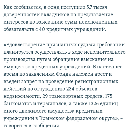
ПРИСОЕДИНЯЙТЕСЬ!
ПОБЕДИТЕЛЕЙ НЕ СУДЯТ?
Как сообщается, в фонд поступило 5,7 тысяч
доверенностей вкладчиков на представление
КРЫМ.НЕПОКОРЕННЫЙ
интересов по взысканию сумм неисполненных
ELIFBE
обязательств с 40 кредитных учреждений.
УКРАИНСКАЯ ПРОБЛЕМА КРЫМА
«Удовлетворение признанных судами требований
Все сайты RFE/RL
планируется осуществлять в ходе исполнительного
производства путем обращения взыскания на
имущество кредитных учреждений. В настоящее
время по заявлениям Фонда наложен арест и
введен запрет на проведение регистрационных
действий по отчуждению 234 объектов
недвижимости, 29 транспортных средств, 175
банкоматов и терминалов, а также 1326 единиц
иного движимого имущества кредитных
учреждений в Крымском федеральном округе», –
говорится в сообщении.