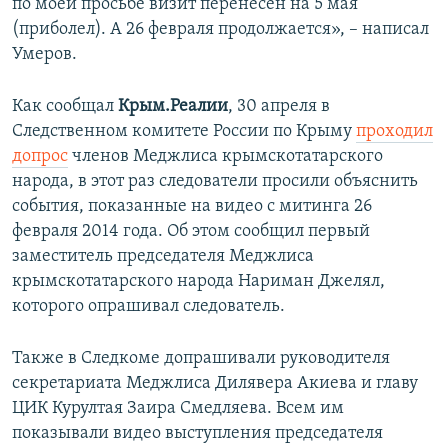
по моей просьбе визит перенесен на 5 мая
(приболел). А 26 февраля продолжается», – написал
Умеров.
Как сообщал
Крым.Реалии
, 30 апреля в
Следственном комитете России по Крыму
проходил
допрос
членов Меджлиса крымскотатарского
народа, в этот раз следователи просили объяснить
события, показанные на видео с митинга 26
февраля 2014 года. Об этом сообщил первый
заместитель председателя Меджлиса
крымскотатарского народа Нариман Джелял,
которого опрашивал следователь.
Также в Следкоме допрашивали руководителя
секретариата Меджлиса Дилявера Акиева и главу
ЦИК Курултая Заира Смедляева. Всем им
показывали видео выступления председателя