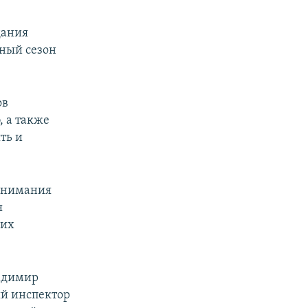
дания
тный сезон
ов
, а также
ть и
понимания
я
 их
ладимир
й инспектор