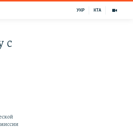
УКР
КТА
у с
ческой
омиссии