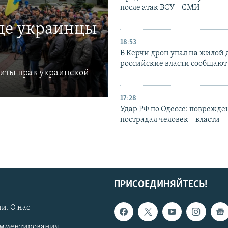
после атак ВСУ – СМИ
где украинцы
18:53
В Керчи дрон упал на жилой 
российские власти сообщают
щиты прав украинской
17:28
Удар РФ по Одессе: поврежде
пострадал человек – власти
ПРИСОЕДИНЯЙТЕСЬ!
и. О нас
омментирования