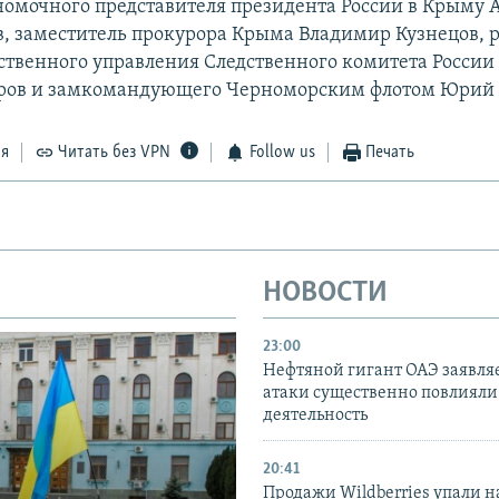
номочного представителя президента России в Крыму 
, заместитель прокурора Крыма Владимир Кузнецов, 
дственного управления Следственного комитета России
ров и замкомандующего Черноморским флотом Юрий 
ся
Читать без VPN
Follow us
Печать
НОВОСТИ
23:00
Нефтяной гигант ОАЭ заявляе
атаки существенно повлияли 
деятельность
20:41
Продажи Wildberries упали н