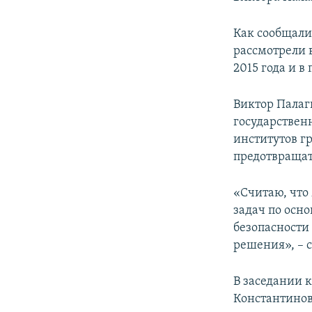
ПОБЕДИТЕЛЕЙ НЕ СУДЯТ?
КРЫМ.НЕПОКОРЕННЫЙ
Как сообщали
рассмотрели 
ELIFBE
2015 года и в
УКРАИНСКАЯ ПРОБЛЕМА КРЫМА
Виктор Палаг
государствен
институтов г
предотвращат
«Считаю, что
задач по осн
безопасности
решения», – 
В заседании 
Константинов