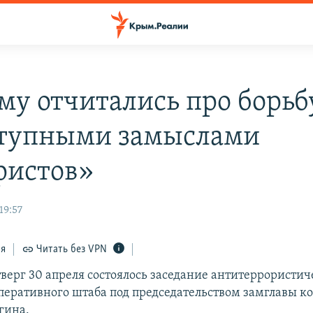
му отчитались про борьб
тупными замыслами
ристов»
19:57
ся
Читать без VPN
тверг 30 апреля состоялось заседание антитеррористи
перативного штаба под председательством замглавы к
гина.