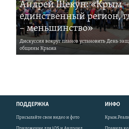
Андрей Щекун: «Крым –
единственный регион, 
– меньшинство»
Дискуссия вокруг планов установить День за
общины Крыма
ПОДДЕРЖКА
ИНФО
Українською
Присылайте свои видео и фото
Крым.Реали
Qırımtatar
Приложение для iOS и Андроид
Правила к