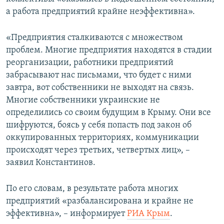
ПРИСОЕДИНЯЙТЕСЬ!
ПОБЕДИТЕЛЕЙ НЕ СУДЯТ?
а работа предприятий крайне неэффективна».
КРЫМ.НЕПОКОРЕННЫЙ
«Предприятия сталкиваются с множеством
ELIFBE
проблем. Многие предприятия находятся в стадии
реорганизации, работники предприятий
УКРАИНСКАЯ ПРОБЛЕМА КРЫМА
забрасывают нас письмами, что будет с ними
Все сайты RFE/RL
завтра, вот собственники не выходят на связь.
Многие собственники украинские не
определились со своим будущим в Крыму. Они все
шифруются, боясь у себя попасть под закон об
оккупированных территориях, коммуникации
происходят через третьих, четвертых лиц», –
заявил Константинов.
По его словам, в результате работа многих
предприятий «разбалансирована и крайне не
эффективна», – информирует
РИА Крым
.