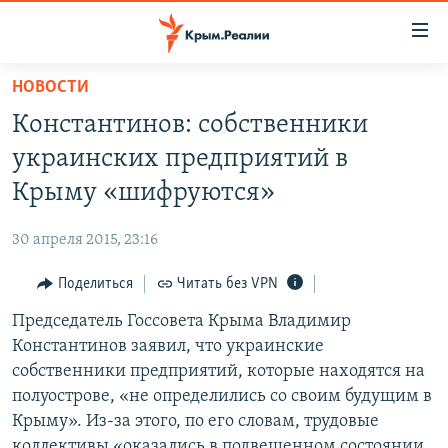
Доступность
ссылки
Вернуться
НОВОСТИ
к
НОВОСТИ
Константинов: собственники
основному
СПЕЦПРОЕКТЫ
содержанию
украинских предприятий в
ВОДА
Вернутся
ГРУЗ 200
Крыму «шифруются»
к
ИСТОРИЯ
КАРТА ВОЕННЫХ ОБЪЕКТОВ КРЫМА
главной
30 апреля 2015, 23:16
ЕЩЕ
11 ЛЕТ ОККУПАЦИИ КРЫМА. 11 ИСТОРИЙ СОПРОТИВЛЕНИЯ
навигации
Вернутся
Поделиться
Читать без VPN
РАДІО СВОБОДА
ИНТЕРАКТИВ
к
Председатель Госсовета Крыма Владимир
КАК ОБОЙТИ БЛОКИРОВКУ
ИНФОГРАФИКА
поиску
Константинов заявил, что украинские
ТЕЛЕПРОЕКТ КРЫМ.РЕАЛИИ
собственники предприятий, которые находятся на
Українською
полуострове, «не определились со своим будущим в
СОВЕТЫ ПРАВОЗАЩИТНИКОВ
Qırımtatar
Крыму». Из-за этого, по его словам, трудовые
ПРОПАВШИЕ БЕЗ ВЕСТИ
коллективы «оказались в подвешенном состоянии,