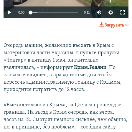
ПРИСОЕДИНЯЙТЕСЬ!
ПОБЕДИТЕЛЕЙ НЕ СУДЯТ?
0:00
0:11
КРЫМ.НЕПОКОРЕННЫЙ
Загрузить
ELIFBE
УКРАИНСКАЯ ПРОБЛЕМА КРЫМА
Все сайты RFE/RL
Очередь машин, желающих въехать в Крым с
материковой части Украины, в пункте пропуска
«Чонгар» в пятницу 1 мая, значительно
увеличилась, – информирует
Крым.Реалии
. По
словам очевидцев, в праздничные дни чтобы
пересечь административную границу с Крымом,
приходится потратить до 12 часов.
«Выехал только из Крыма, за 1,5 часа прошел две
границы. На въезд в Крым очередь, как вчера,
часов на 12. Смотрят немного сильнее, чем обычно,
но, в принципе, без проблем», – сообщил сайту