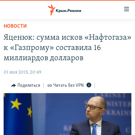
Доступность
ссылки
Вернуться
НОВОСТИ
к
НОВОСТИ
Яценюк: сумма исков «Нафтогаза»
основному
СПЕЦПРОЕКТЫ
содержанию
к «Газпрому» составила 16
ВОДА
Вернутся
ГРУЗ 200
миллиардов долларов
к
ИСТОРИЯ
КАРТА ВОЕННЫХ ОБЪЕКТОВ КРЫМА
главной
01 мая 2015, 20:49
ЕЩЕ
11 ЛЕТ ОККУПАЦИИ КРЫМА. 11 ИСТОРИЙ СОПРОТИВЛЕНИЯ
навигации
Вернутся
Поделиться
Читать без VPN
РАДІО СВОБОДА
ИНТЕРАКТИВ
к
КАК ОБОЙТИ БЛОКИРОВКУ
ИНФОГРАФИКА
поиску
ТЕЛЕПРОЕКТ КРЫМ.РЕАЛИИ
Українською
СОВЕТЫ ПРАВОЗАЩИТНИКОВ
Qırımtatar
ПРОПАВШИЕ БЕЗ ВЕСТИ