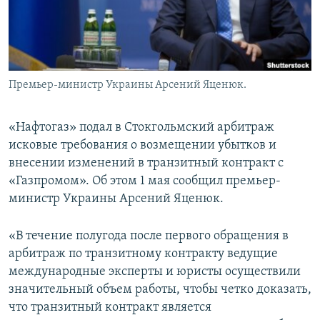
ПРИСОЕДИНЯЙТЕСЬ!
ПОБЕДИТЕЛЕЙ НЕ СУДЯТ?
КРЫМ.НЕПОКОРЕННЫЙ
ELIFBE
Премьер-министр Украины Арсений Яценюк.
УКРАИНСКАЯ ПРОБЛЕМА КРЫМА
Все сайты RFE/RL
«Нафтогаз» подал в Стокгольмский арбитраж
исковые требования о возмещении убытков и
внесении изменений в транзитный контракт с
«Газпромом». Об этом 1 мая сообщил премьер-
министр Украины Арсений Яценюк.
«В течение полугода после первого обращения в
арбитраж по транзитному контракту ведущие
международные эксперты и юристы осуществили
значительный объем работы, чтобы четко доказать,
что транзитный контракт является