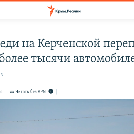
реди на Керченской пере
 более тысячи автомобил
03
ся
Читать без VPN