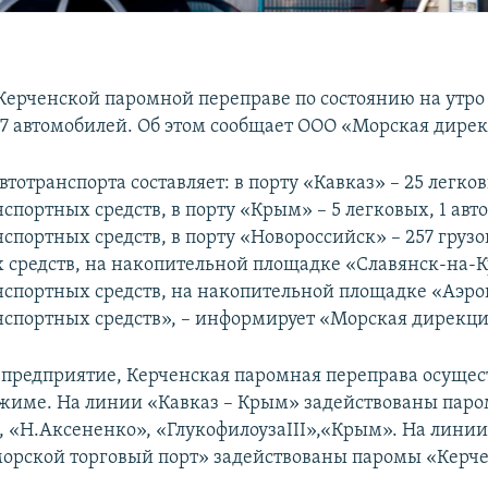
 Керченской паромной переправе по состоянию на утро
37 автомобилей. Об этом сообщает ООО «Морская дире
тотранспорта составляет: в порту «Кавказ» – 25 легко
спортных средств, в порту «Крым» – 5 легковых, 1 авто
спортных средств, в порту «Новороссийск» – 257 груз
 средств, на накопительной площадке «Славянск-на-К
нспортных средств, на накопительной площадке «Аэро
нспортных средств», – информирует «Морская дирекци
 предприятие, Керченская паромная переправа осущес
жиме. На линии «Кавказ – Крым» задействованы пар
 «Н.Аксененко», «ГлукофилоузаIII»,«Крым». На линии
орской торговый порт» задействованы паромы «Керч