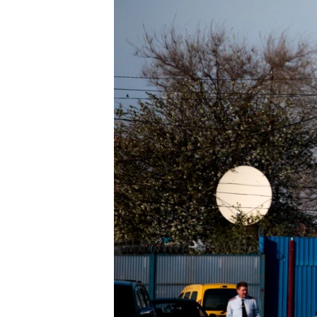
ПОБЕДИТЕЛЕЙ НЕ СУДЯТ?
КРЫМ.НЕПОКОРЕННЫЙ
ELIFBE
УКРАИНСКАЯ ПРОБЛЕМА КРЫМА