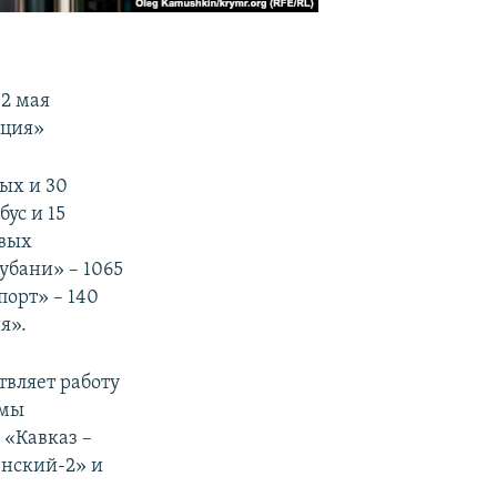
 2 мая
кция»
вых и 30
бус и 15
овых
убани» – 1065
порт» – 140
я».
твляет работу
омы
 «Кавказ –
енский-2» и