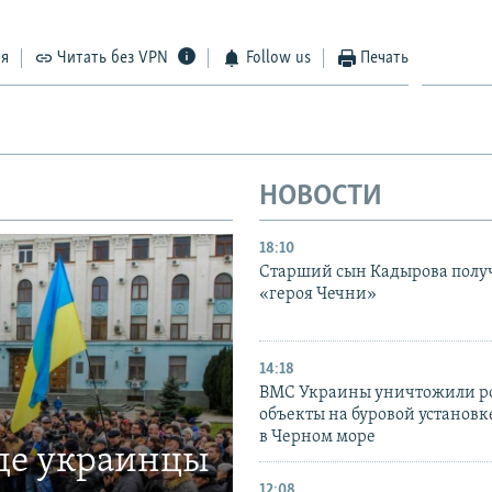
ся
Читать без VPN
Follow us
Печать
НОВОСТИ
18:10
Старший сын Кадырова полу
«героя Чечни»
14:18
ВМС Украины уничтожили р
объекты на буровой установ
в Черном море
где украинцы
12:08