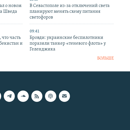
ал о новом
В Севастополе из-за отключений света
ка Шведа
планируют менять схему питания
светофоров
09:41
 что часть
Бровди: украинские беспилотники
збекистан и
поразили танкер «теневого флота» у
Геленджика
БОЛЬШЕ