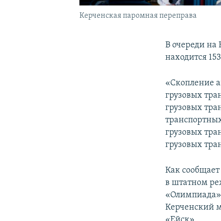
Керченская паромная переправа
В очереди на
находится 15
«Скопление ав
грузовых тран
грузовых тран
транспортных
грузовых тра
грузовых тра
Как сообщает
в штатном ре
«Олимпиада»,
Керченский м
«Ейск».