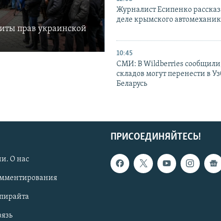
Журналист Есипенко рассказ
деле крымского автомехани
щиты прав украинской
10:45
СМИ: В Wildberries сообщили,
складов могут перенести в У
Беларусь
ПРИСОЕДИНЯЙТЕСЬ!
и. О нас
омментирования
опирайта
вязь