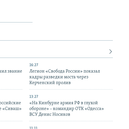
16:27
чил звание
Легион «Свобода России» показал
кадры разведки моста через
Керченский пролив
13:27
оссийские
«На Кинбурне армия РФ в глухой
ке «Сиваш»
обороне» – командир ОТК «Одесса»
ВСУ Денис Носиков
11:11