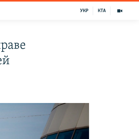
УКР
КТА
праве
ей