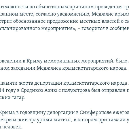
возможности по объективным причинам проведения т
азанном месте, согласно уведомлению, Меджлис крым
отрит обоснованное предложение местных властей о с
апланированного мероприятия», – говорится в сообще
оведении в Крыму мемориальных мероприятий, было 
дном заседании Меджлиса крымскотатарского народа.
ь памяти жертв депортации крымскотатарского народа 
944 году в Среднюю Азию с полуострова был отправлен
ких татар.
Крыма в годовщину депортации в Симферополе ежего
секрымский траурный митинг, в котором принимали 
 человек.