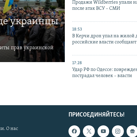
Продажи Wildberries упали н
после атак ВСУ – СМИ
где украинцы
18:53
В Керчи дрон упал на жилой 
российские власти сообщают
щиты прав украинской
17:28
Удар РФ по Одессе: поврежде
пострадал человек – власти
ПРИСОЕДИНЯЙТЕСЬ!
и. О нас