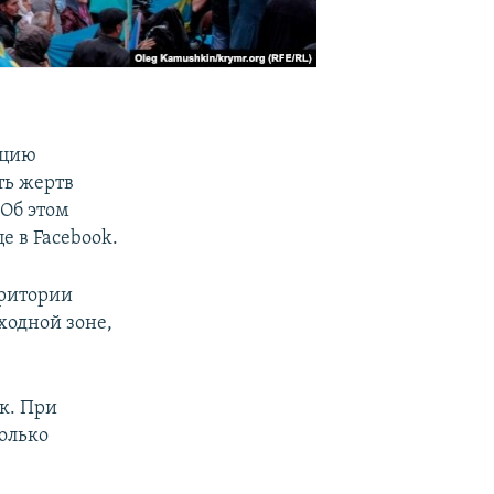
ацию
ть жертв
 Об этом
е в Facebook.
рритории
ходной зоне,
к. При
олько