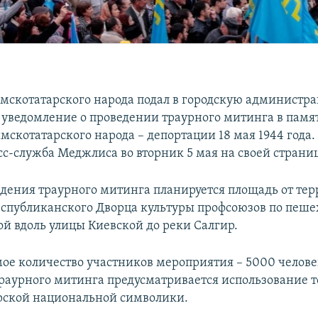
скотатарского народа подал в городскую администр
уведомление о проведении траурного митинга в памя
скотатарского народа – депортации 18 мая 1944 года.
с-служба Меджлиса во вторник 5 мая на своей страниц
дения траурного митинга планируется площадь от те
спубликанского Дворца культуры профсоюзов по пеше
й вдоль улицы Киевской до реки Салгир.
ое количество участников мероприятия – 5000 челове
раурного митинга предусматривается использование т
рской национальной символики.