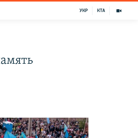
УКР
КТА
память