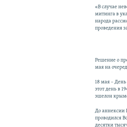
«В случае не
митинга в ук
народа рассм
проведения з
Решение о пр
мая на очере
18 мая – Ден
этот день в 1
эшелон крымс
До аннексии 
проводился В
десятки тысяч