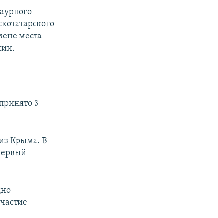
раурного
скотатарского
мене места
нии.
принято 3
из Крыма. В
 первый
дно
участие