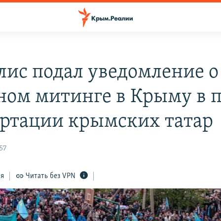
ис подал уведомление о
ном митинге в Крыму в 
ортации крымских татар
57
ся
Читать без VPN