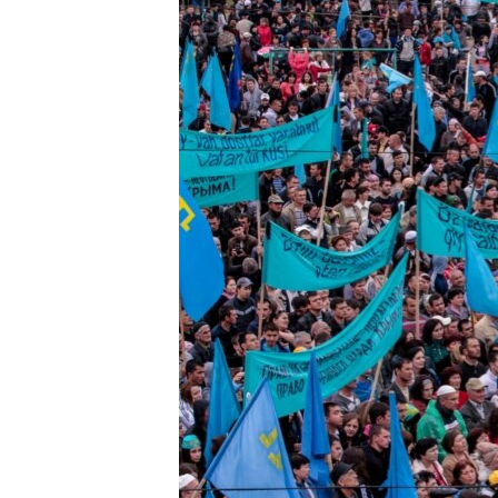
ПОБЕДИТЕЛЕЙ НЕ СУДЯТ?
КРЫМ.НЕПОКОРЕННЫЙ
ELIFBE
УКРАИНСКАЯ ПРОБЛЕМА КРЫМА