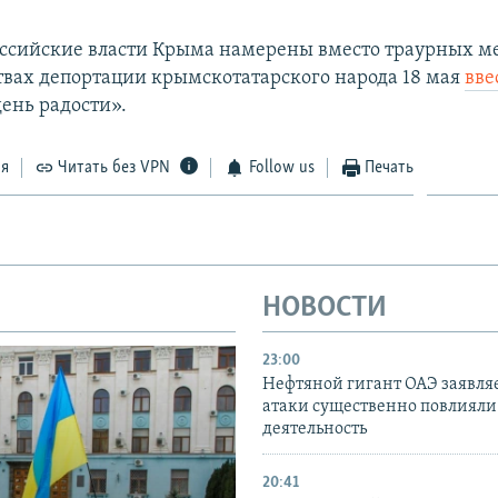
российские власти Крыма намерены вместо траурных м
твах депортации крымскотатарского народа 18 мая
вве
день радости».
ся
Читать без VPN
Follow us
Печать
НОВОСТИ
23:00
Нефтяной гигант ОАЭ заявляе
атаки существенно повлияли 
деятельность
20:41