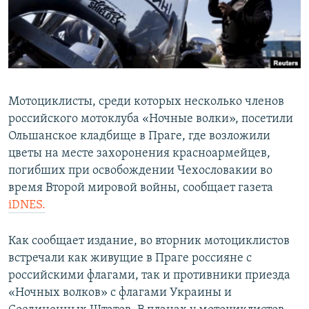
ПРИСОЕДИНЯЙТЕСЬ!
ПОБЕДИТЕЛЕЙ НЕ СУДЯТ?
КРЫМ.НЕПОКОРЕННЫЙ
ELIFBE
УКРАИНСКАЯ ПРОБЛЕМА КРЫМА
Мотоциклисты, среди которых несколько членов
Все сайты RFE/RL
российского мотоклуба «Ночные волки», посетили
Ольшанское кладбище в Праге, где возложили
цветы на месте захоронения красноармейцев,
погибших при освобождении Чехословакии во
время Второй мировой войны, сообщает газета
iDNES.
Как сообщает издание, во вторник мотоциклистов
встречали как живущие в Праге россияне с
российскими флагами, так и противники приезда
«Ночных волков» с флагами Украины и