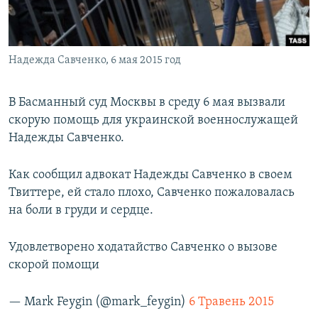
ПРИСОЕДИНЯЙТЕСЬ!
ПОБЕДИТЕЛЕЙ НЕ СУДЯТ?
КРЫМ.НЕПОКОРЕННЫЙ
Надежда Савченко, 6 мая 2015 год
ELIFBE
УКРАИНСКАЯ ПРОБЛЕМА КРЫМА
В Басманный суд Москвы в среду 6 мая вызвали
Все сайты RFE/RL
скорую помощь для украинской военнослужащей
Надежды Савченко.
Как сообщил адвокат Надежды Савченко в своем
Твиттере, ей стало плохо, Савченко пожаловалась
на боли в груди и сердце.
Удовлетворено ходатайство Савченко о вызове
скорой помощи
— Mark Feygin (@mark_feygin)
6 Травень 2015