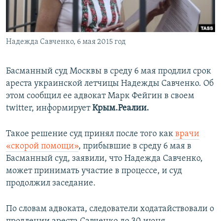
ПРИСОЕДИНЯЙТЕСЬ!
ПОБЕДИТЕЛЕЙ НЕ СУДЯТ?
КРЫМ.НЕПОКОРЕННЫЙ
Надежда Савченко, 6 мая 2015 год
ELIFBE
УКРАИНСКАЯ ПРОБЛЕМА КРЫМА
Басманный суд Москвы в среду 6 мая продлил срок
Все сайты RFE/RL
ареста украинской летчицы Надежды Савченко. Об
этом сообщил ее адвокат Марк Фейгин в своем
twitter, информирует
Крым.Реалии.
Такое решение суд принял после того как
врачи
«скорой помощи»
, прибывшие в среду 6 мая в
Басманный суд, заявили, что Надежда Савченко,
может принимать участие в процессе, и суд
продолжил заседание.
По словам адвоката, следователи ходатайствовали о