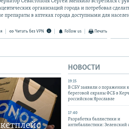
убернатор Севастополя Сергей Меняйло встретился с р
ацевтических организаций города и потребовал сделат
е препараты в аптеках города доступными для населе
ся
Читать без VPN
Follow us
Печать
НОВОСТИ
19:15
В СБУ заявили о поражении 
береговой охраны ФСБ в Керч
российском Ярославле
17:40
Разработка баллистики и
ркетплейс
антибаллистики: Зеленский