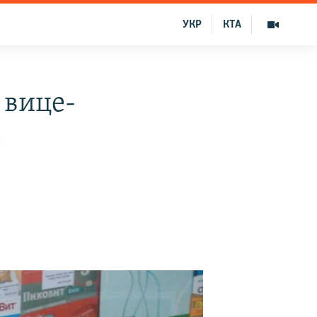
УКР
КТА
 вице-
е