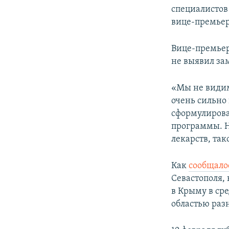
специалистов
вице-премьера
Вице-премьер
не выявил за
«Мы не видим
очень сильно
сформулирова
программы. Н
лекарств, так
Как
сообщало
Севастополя, 
в Крыму в ср
областью разн