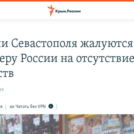
и Севастополя жалуются
еру России на отсутстви
ств
39
ся
Читать без VPN