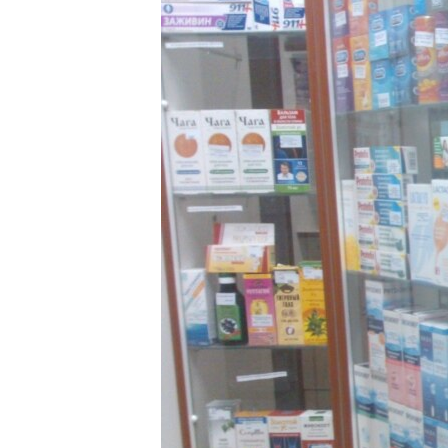
ПОБЕДИТЕЛЕЙ НЕ СУДЯТ?
КРЫМ.НЕПОКОРЕННЫЙ
ELIFBE
УКРАИНСКАЯ ПРОБЛЕМА КРЫМА