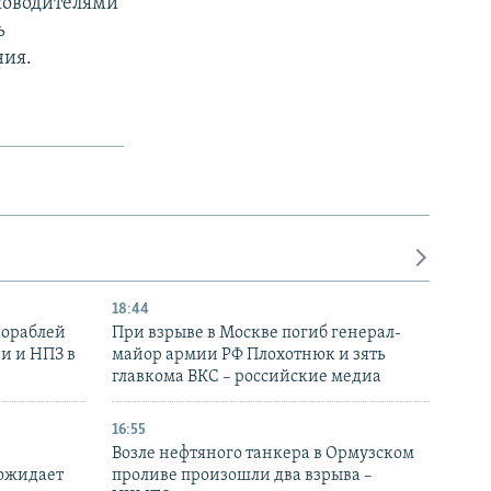
уководителями
ь
ния.
18:44
кораблей
При взрыве в Москве погиб генерал-
и и НПЗ в
майор армии РФ Плохотнюк и зять
главкома ВКС – российские медиа
16:55
Возле нефтяного танкера в Ормузском
 ожидает
проливе произошли два взрыва –