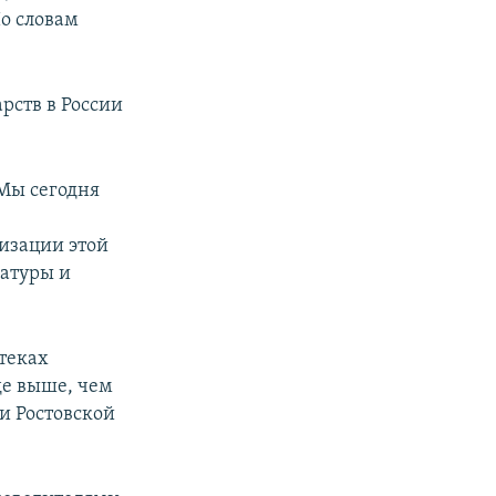
о словам
рств в России
Мы сегодня
изации этой
латуры и
птеках
оде выше, чем
и Ростовской