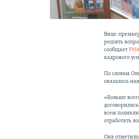
Вице-премьер
решить вопро
сообщает
РИА
кадрового ус
По словам Ол
оказалось на
«Больше всег
договорились,
всем поликли
отработать ло
Она отметила