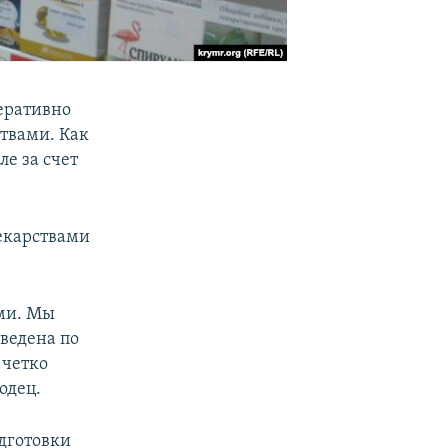
еративно
твами. Как
е за счет
лекарствами
ами. Мы
оведена по
 четко
одец.
одготовки