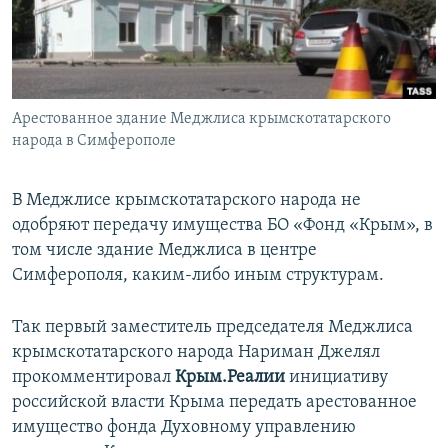
ПРИСОЕДИНЯЙТЕСЬ!
ПОБЕДИТЕЛЕЙ НЕ СУДЯТ?
КРЫМ.НЕПОКОРЕННЫЙ
ELIFBE
Арестованное здание Меджлиса крымскотатарского
УКРАИНСКАЯ ПРОБЛЕМА КРЫМА
народа в Симферополе
Все сайты RFE/RL
В Меджлисе крымскотатарского народа не
одобряют передачу имущества БО «Фонд «Крым», в
том числе здание Меджлиса в центре
Симферополя, каким-либо иным структурам.
Так первый заместитель председателя Меджлиса
крымскотатарского народа Нариман Джелял
прокомментировал
Крым.Реалии
инициативу
российской власти Крыма передать арестованное
имущество фонда Духовному управлению