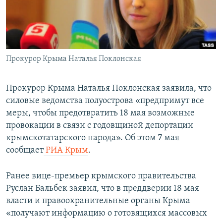
ПРИСОЕДИНЯЙТЕСЬ!
ПОБЕДИТЕЛЕЙ НЕ СУДЯТ?
КРЫМ.НЕПОКОРЕННЫЙ
ELIFBE
Прокурор Крыма Наталья Поклонская
УКРАИНСКАЯ ПРОБЛЕМА КРЫМА
Все сайты RFE/RL
Прокурор Крыма Наталья Поклонская заявила, что
силовые ведомства полуострова «предпримут все
меры, чтобы предотвратить 18 мая возможные
провокации в связи с годовщиной депортации
крымскотатарского народа». Об этом 7 мая
сообщает
РИА Крым
.
Ранее вице-премьер крымского правительства
Руслан Бальбек заявил, что в преддверии 18 мая
власти и правоохранительные органы Крыма
«получают информацию о готовящихся массовых