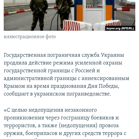
ПРИСОЕДИНЯЙТЕСЬ!
ПОБЕДИТЕЛЕЙ НЕ СУДЯТ?
КРЫМ.НЕПОКОРЕННЫЙ
ELIFBE
иллюстрационное фото
УКРАИНСКАЯ ПРОБЛЕМА КРЫМА
Все сайты RFE/RL
Государственная пограничная служба Украины
продлила действие режима усиленной охраны
государственной границы с Россией и
административной границы с аннексированным
Крымом на время празднования Дня Победы,
сообщают в украинском погранведомстве.
«С целью недопущения незаконного
проникновения через госграницу боевиков и
террористов, а также (недопущения) провоза
оружия, боеприпасов и других средств террора с