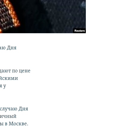
чаю Дня
дают по цене
ийскими
я у
 случаю Дня
дничный
ы в Москве.