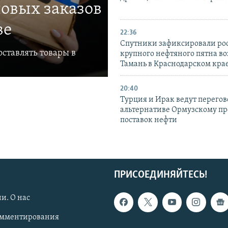
овых заказов
ве
22:36
Спутники зафиксировали ро
ставлять товары в
крупного нефтяного пятна во
Тамань в Краснодарском кра
20:40
Турция и Ирак ведут перегов
альтернативе Ормузскому пр
поставок нефти
ПРИСОЕДИНЯЙТЕСЬ!
и. О нас
омментирования