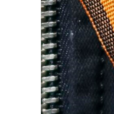
ПОБЕДИТЕЛЕЙ НЕ СУДЯТ?
КРЫМ.НЕПОКОРЕННЫЙ
ELIFBE
УКРАИНСКАЯ ПРОБЛЕМА КРЫМА