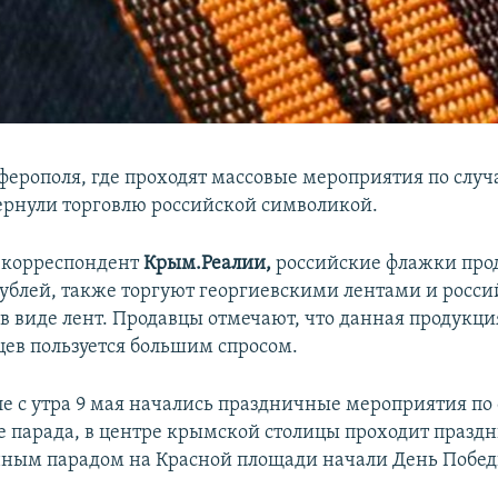
ферополя, где проходят массовые мероприятия по слу
ернули торговлю российской символикой.
 корреспондент
Крым.Реалии,
российские флажки про
 рублей, также торгуют георгиевскими лентами и росс
в виде лент. Продавцы отмечают, что данная продукци
ев пользуется большим спросом.
е с утра 9 мая начались праздничные мероприятия по
е парада, в центре крымской столицы проходит праз
нным парадом на Красной площади начали День Побед