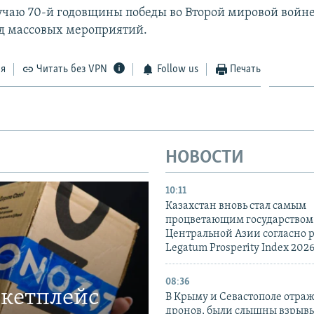
лучаю 70-й годовщины победы во Второй мировой войн
д массовых мероприятий.
ся
Читать без VPN
Follow us
Печать
НОВОСТИ
10:11
Казахстан вновь стал самым
процветающим государством
Центральной Азии согласно 
Legatum Prosperity Index 202
08:36
ркетплейс
В Крыму и Севастополе отраж
дронов, были слышны взрыв