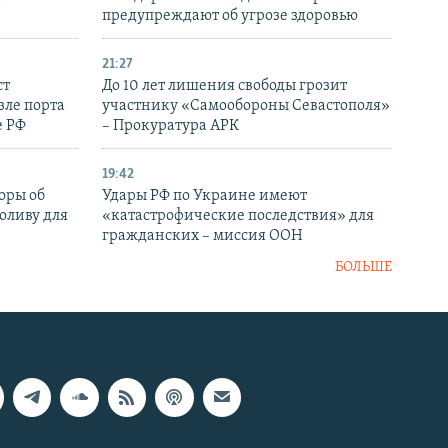
предупреждают об угрозе здоровью
21:27
ст
До 10 лет лишения свободы грозит
зле порта
участнику «Самообороны Севастополя»
е РФ
– Прокуратура АРК
19:42
оры об
Удары РФ по Украине имеют
оливу для
«катастрофические последствия» для
гражданских – миссия ООН
БОЛЬШЕ