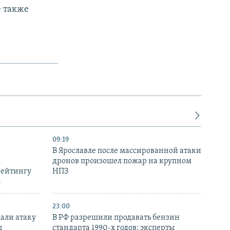
е также
09:19
В Ярославле после массированной атаки
дронов произошел пожар на крупном
рейтингу
НПЗ
6
23:00
али атаку
В РФ разрешили продавать бензин
ы
стандарта 1990-х годов: эксперты