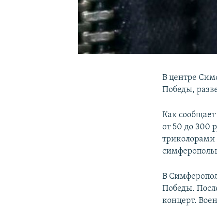
В центре Сим
Победы, разв
Как сообщает
от 50 до 300
триколорами 
симферопольц
В Симферопол
Победы. Посл
концерт. Вое