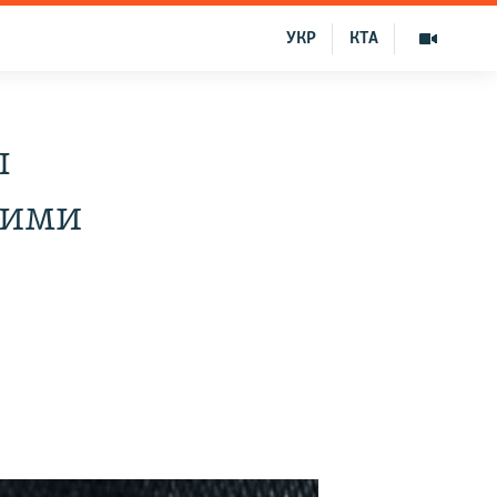
УКР
КТА
ы
кими