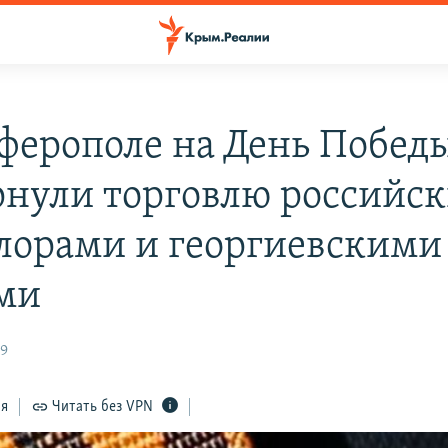
ферополе на День Побед
рнули торговлю российс
лорами и георгиевскими
ми
59
ся
Читать без VPN