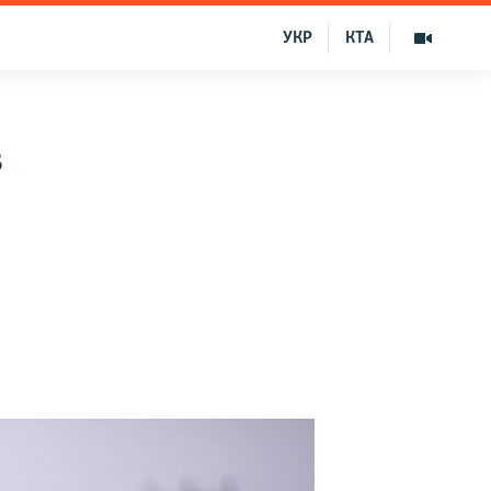
УКР
КТА
в