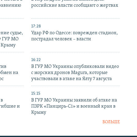
сравнению
российские власти сообщают о жертвах
17:28
ние судье,
Удар РФ по Одессе: поврежден стадион,
у ГУР МО
пострадал человек – власти
в Крыму
16:22
тив
В ГУР МО Украины опубликовали видео
обмен на
с морских дронов Magura, которые
ос
участвовали в атаке на Ялту 7 августа
15:15
 в
В ГУР МО Украины заявили об атаке на
огибшие и
ПЗРК «Панцирь-С1» и военный кран в
Крыму
БОЛЬШЕ