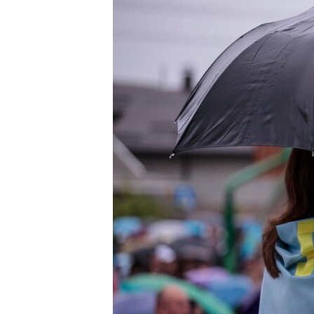
ПОБЕДИТЕЛЕЙ НЕ СУДЯТ?
КРЫМ.НЕПОКОРЕННЫЙ
ELIFBE
УКРАИНСКАЯ ПРОБЛЕМА КРЫМА