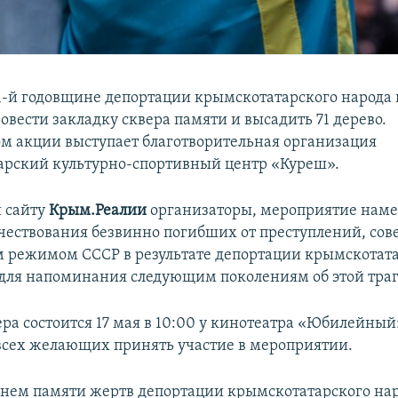
71-й годовщине депортации крымскотатарского народа
овести закладку сквера памяти и высадить 71 дерево.
м акции выступает благотворительная организация
рский культурно-спортивный центр «Куреш».
 сайту
Крым.Реалии
организаторы, мероприятие нам
 чествования безвинно погибших от преступлений, с
 режимом СССР в результате депортации крымскотат
 для напоминания следующим поколениям об этой тра
ра состоится 17 мая в 10:00 у кинотеатра «Юбилейный
сех желающих принять участие в мероприятии.
 днем памяти жертв депортации крымскотатарского нар