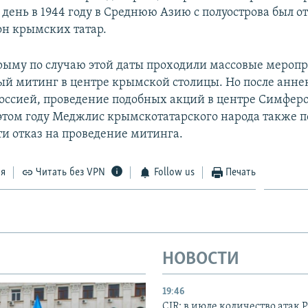
 день в 1944 году в Среднюю Азию с полуострова был о
н крымских татар.
рыму по случаю этой даты проходили массовые меропр
ый митинг в центре крымской столицы. Но после анне
Россией, проведение подобных акций в центре Симфер
 этом году Меджлис крымскотатарского народа также п
ти отказ на проведение митинга.
ся
Читать без VPN
Follow us
Печать
НОВОСТИ
19:46
CIR: в июле количество атак 