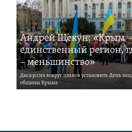
Андрей Щекун: «Крым –
единственный регион, 
– меньшинство»
Дискуссия вокруг планов установить День за
общины Крыма