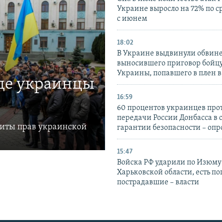
Украине выросло на 72% по 
с июнем
18:02
В Украине выдвинули обвине
выносившего приговор бойц
Украины, попавшего в плен 
где украинцы
16:59
60 процентов украинцев про
передачи России Донбасса в 
щиты прав украинской
гарантии безопасности – опр
15:47
Войска РФ ударили по Изюму
Харьковской области, есть п
пострадавшие – власти