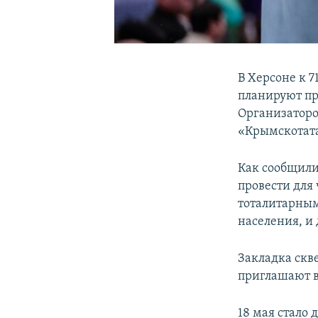
В Херсоне к 
планируют пр
Организаторо
«Крымскотата
Как сообщили
провести для
тоталитарным
населения, и
Закладка скве
приглашают в
18 мая стало