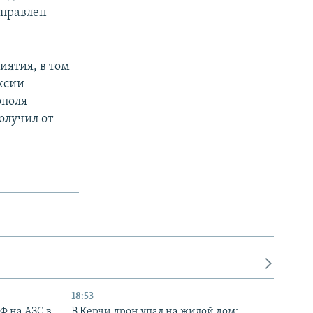
тправлен
иятия, в том
ксии
ополя
олучил от
18:53
РФ на АЗС в
В Керчи дрон упал на жилой дом: