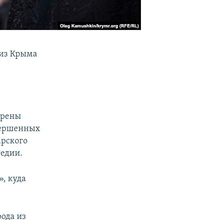
 из Крыма
ерены
овершенных
арского
гедии.
», куда
ода из