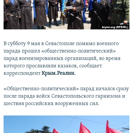
ПРИСОЕДИНЯЙТЕСЬ!
ПОБЕДИТЕЛЕЙ НЕ СУДЯТ?
КРЫМ.НЕПОКОРЕННЫЙ
ELIFBE
УКРАИНСКАЯ ПРОБЛЕМА КРЫМА
В субботу 9 мая в Севастополе помимо военного
Все сайты RFE/RL
парада прошел «общественно-политический»
парад военизированных организаций, во время
которого прославляли казаков, сообщает
корреспондент
Крым.Реалии.
«Общественно-политический» парад начался сразу
после парада войск Севастопольского гарнизона и
шествия российских вооруженных сил.