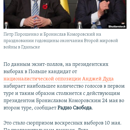
ПРИСОЕДИНЯЙТЕСЬ!
ПОБЕДИТЕЛЕЙ НЕ СУДЯТ?
КРЫМ.НЕПОКОРЕННЫЙ
ELIFBE
Петр Порошенко и Бронислав Коморовский на
УКРАИНСКАЯ ПРОБЛЕМА КРЫМА
праздновании годовщины окончания Второй мировой
Все сайты RFE/RL
войны в Гданьске
По данным экзит-поллов, на президентских
выборах в Польше кандидат от
националистической оппозиции Анджей Дуда
набирает наибольшее количество голосов в первом
туре и таким образом столкнется с действующим
президентом Брониславом Коморовским 24 мая во
втором туре, сообщает
Радио Свобода
.
Это стало сюрпризом воскресных выборов 10 мая.