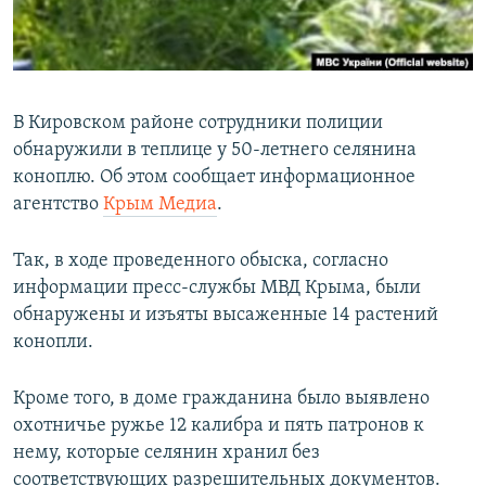
ПРИСОЕДИНЯЙТЕСЬ!
ПОБЕДИТЕЛЕЙ НЕ СУДЯТ?
КРЫМ.НЕПОКОРЕННЫЙ
ELIFBE
В Кировском районе сотрудники полиции
УКРАИНСКАЯ ПРОБЛЕМА КРЫМА
обнаружили в теплице у 50-летнего селянина
Все сайты RFE/RL
коноплю. Об этом сообщает информационное
агентство
Крым Медиа
.
Так, в ходе проведенного обыска, согласно
информации пресс-службы МВД Крыма, были
обнаружены и изъяты высаженные 14 растений
конопли.
Кроме того, в доме гражданина было выявлено
охотничье ружье 12 калибра и пять патронов к
нему, которые селянин хранил без
соответствующих разрешительных документов.