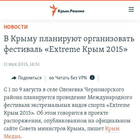
Доступность
ссылки
Вернуться
НОВОСТИ
к
НОВОСТИ
В Крыму планируют организовать
основному
СПЕЦПРОЕКТЫ
содержанию
фестиваль «Extreme Крым 2015»
ВОДА
Вернутся
ГРУЗ 200
к
11 мая 2015, 16:51
ИСТОРИЯ
КАРТА ВОЕННЫХ ОБЪЕКТОВ КРЫМА
главной
ЕЩЕ
Поделиться
Читать без VPN
11 ЛЕТ ОККУПАЦИИ КРЫМА. 11 ИСТОРИЙ СОПРОТИВЛЕНИЯ
навигации
Вернутся
РАДІО СВОБОДА
С 1 по 9 августа в селе Оленевка Черноморского
ИНТЕРАКТИВ
к
района планируется проведение Международного
КАК ОБОЙТИ БЛОКИРОВКУ
ИНФОГРАФИКА
поиску
фестиваля экстремальных видов спорта «Extreme
ТЕЛЕПРОЕКТ КРЫМ.РЕАЛИИ
Крым 2015». Об этом говорится в проекте
Українською
распоряжения, опубликованном на официальном
СОВЕТЫ ПРАВОЗАЩИТНИКОВ
Qırımtatar
сайте Совета министров Крыма, пишет
Крым
ПРОПАВШИЕ БЕЗ ВЕСТИ
Медиа
.