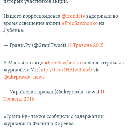
пятерых участников акции.
Нашего корреспондента
@frondetv
задержали во
время освещения акции
#FreeSavchenko
на
Лубянке.
— Грани.Ру (@GraniTweet)
11 Травень 2015
У Москві на акції
#FreeSavchenko
поліція затримала
журналіста УП
http://t.co/1HAiwRoJwb
via
@ukrpravda_news
— Українська правда (@ukrpravda_news)
11
Травень 2015
«Грани.Ру» также сообщили о задержании
журналиста Филиппа Киреева.