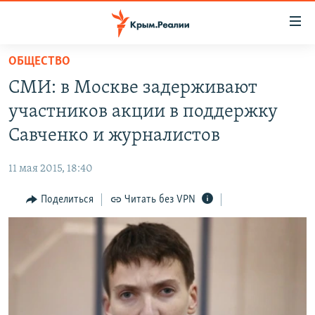
Доступность
ссылки
Вернуться
ОБЩЕСТВО
к
НОВОСТИ
СМИ: в Москве задерживают
основному
СПЕЦПРОЕКТЫ
содержанию
участников акции в поддержку
ВОДА
Вернутся
ГРУЗ 200
Савченко и журналистов
к
ИСТОРИЯ
КАРТА ВОЕННЫХ ОБЪЕКТОВ КРЫМА
главной
11 мая 2015, 18:40
ЕЩЕ
11 ЛЕТ ОККУПАЦИИ КРЫМА. 11 ИСТОРИЙ СОПРОТИВЛЕНИЯ
навигации
Вернутся
Поделиться
Читать без VPN
РАДІО СВОБОДА
ИНТЕРАКТИВ
к
КАК ОБОЙТИ БЛОКИРОВКУ
ИНФОГРАФИКА
поиску
ТЕЛЕПРОЕКТ КРЫМ.РЕАЛИИ
Українською
СОВЕТЫ ПРАВОЗАЩИТНИКОВ
Qırımtatar
ПРОПАВШИЕ БЕЗ ВЕСТИ