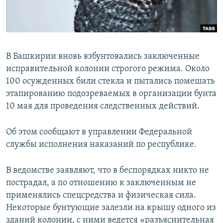
ПРИСОЕДИНЯЙТЕСЬ!
ПОБЕДИТЕЛЕЙ НЕ СУДЯТ?
КРЫМ.НЕПОКОРЕННЫЙ
ELIFBE
В Башкирии вновь взбунтовались заключенные
УКРАИНСКАЯ ПРОБЛЕМА КРЫМА
исправительной колонии строгого режима. Около
Все сайты RFE/RL
100 осужденных били стекла и пытались помешать
этапированию подозреваемых в организации бунта
10 мая для проведения следственных действий.
Об этом сообщают в управлении Федеральной
службы исполнения наказаний по республике.
В ведомстве заявляют, что в беспорядках никто не
пострадал, а по отношению к заключенным не
применялись спецсредства и физическая сила.
Некоторые бунтующие залезли на крышу одного из
зданий колонии, с ними ведется «разъяснительная