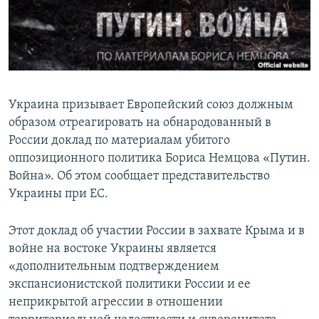
ПРИСОЕДИНЯЙТЕСЬ!
ПОБЕДИТЕЛЕЙ НЕ СУДЯТ?
КРЫМ.НЕПОКОРЕННЫЙ
ELIFBE
УКРАИНСКАЯ ПРОБЛЕМА КРЫМА
Украина призывает Европейский союз должным
Все сайты RFE/RL
образом отреагировать на обнародованный в
России доклад по материалам убитого
оппозиционного политика Бориса Немцова «Путин.
Война». Об этом сообщает представительство
Украины при ЕС.
Этот доклад об участии России в захвате Крыма и в
войне на востоке Украины является
«дополнительным подтверждением
экспансионистской политики России и ее
неприкрытой агрессии в отношении