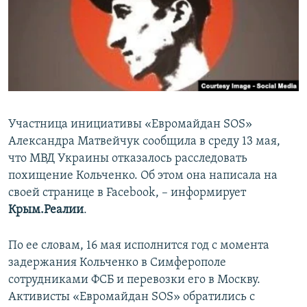
ПРИСОЕДИНЯЙТЕСЬ!
ПОБЕДИТЕЛЕЙ НЕ СУДЯТ?
КРЫМ.НЕПОКОРЕННЫЙ
ELIFBE
УКРАИНСКАЯ ПРОБЛЕМА КРЫМА
Все сайты RFE/RL
Участница инициативы «Евромайдан SOS»
Александра Матвейчук сообщила в среду 13 мая,
что МВД Украины отказалось расследовать
похищение Кольченко. Об этом она написала на
своей странице в Facebook, – информирует
Крым.Реалии
.
По ее словам, 16 мая исполнится год с момента
задержания Кольченко в Симферополе
сотрудниками ФСБ и перевозки его в Москву.
Активисты «Евромайдан SOS» обратились с