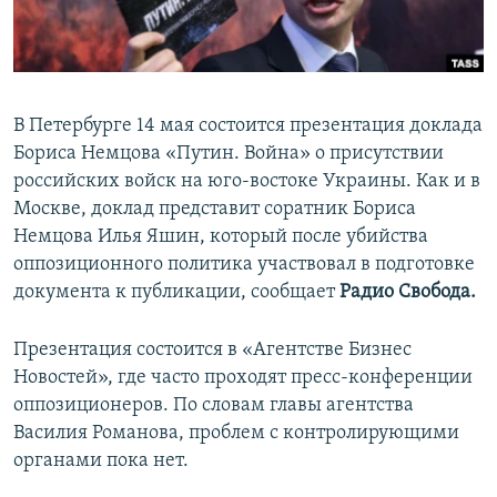
ПРИСОЕДИНЯЙТЕСЬ!
ПОБЕДИТЕЛЕЙ НЕ СУДЯТ?
КРЫМ.НЕПОКОРЕННЫЙ
ELIFBE
В Петербурге 14 мая состоится презентация доклада
УКРАИНСКАЯ ПРОБЛЕМА КРЫМА
Бориса Немцова «Путин. Война» о присутствии
Все сайты RFE/RL
российских войск на юго-востоке Украины. Как и в
Москве, доклад представит соратник Бориса
Немцова Илья Яшин, который после убийства
оппозиционного политика участвовал в подготовке
документа к публикации, сообщает
Радио Свобода.
Презентация состоится в «Агентстве Бизнес
Новостей», где часто проходят пресс-конференции
оппозиционеров. По словам главы агентства
Василия Романова, проблем с контролирующими
органами пока нет.