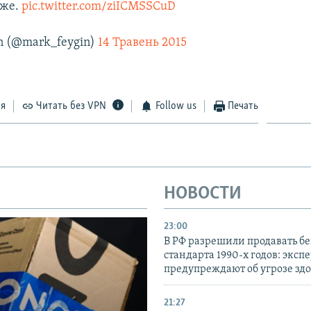
еже.
pic.twitter.com/ziICMSSCuD
n (@mark_feygin)
14 Травень 2015
ся
Читать без VPN
Follow us
Печать
НОВОСТИ
23:00
В РФ разрешили продавать б
стандарта 1990-х годов: эксп
предупреждают об угрозе зд
21:27