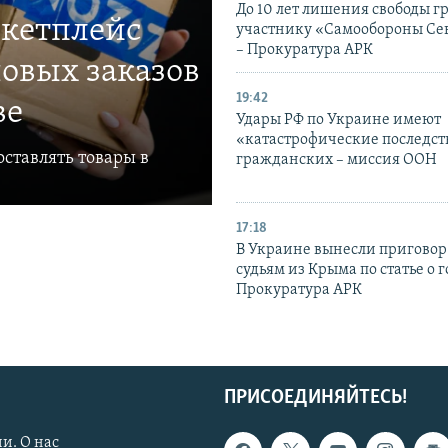
До 10 лет лишения свободы г
ркетплейс
участнику «Самообороны Се
– Прокуратура АРК
овых заказов
19:42
ве
Удары РФ по Украине имеют
«катастрофические последст
ставлять товары в
гражданских – миссия ООН
17:18
В Украине вынесли приговор
судьям из Крыма по статье о 
Прокуратура АРК
ПРИСОЕДИНЯЙТЕСЬ!
и. О нас