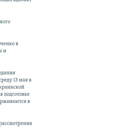
кого
ченко в
ы и
седания
реду 13 мая в
украинской
в подготовке
ерживаются в
 рассмотрения