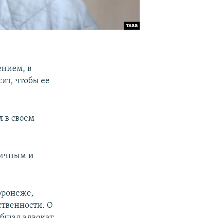
ением, в
ит, чтобы ее
л в своем
личным и
оронеже,
ственности. О
общал адвокат