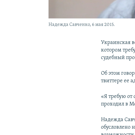
Надежда Савченко, 6 мая 2015.
Украинская в
котором требу
судебный про
Об этом гово
твиттере ее 
«Я требую от
проходил в Мо
Надежда Савч
обусловлено 
возможности 