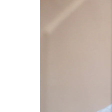
ПОБЕДИТЕЛЕЙ НЕ СУДЯТ?
КРЫМ.НЕПОКОРЕННЫЙ
ELIFBE
УКРАИНСКАЯ ПРОБЛЕМА КРЫМА