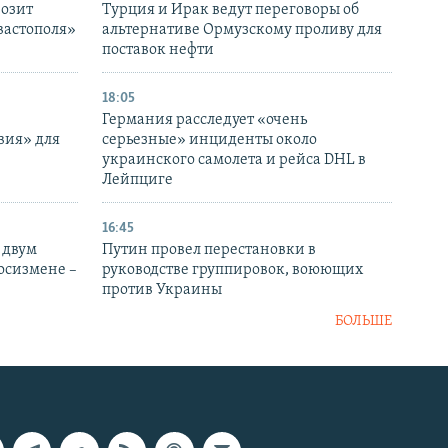
розит
Турция и Ирак ведут переговоры об
вастополя»
альтернативе Ормузскому проливу для
поставок нефти
18:05
Германия расследует «очень
вия» для
серьезные» инциденты около
украинского самолета и рейса DHL в
Лейпциге
16:45
 двум
Путин провел перестановки в
госизмене –
руководстве группировок, воюющих
против Украины
БОЛЬШЕ