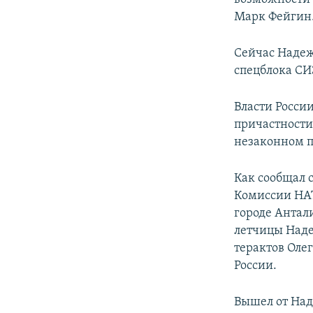
Марк Фейгин
Сейчас Надеж
спецблока СИ
Власти Росси
причастности
незаконном п
Как сообщал 
Комиссии НАТ
городе Антали
летчицы Наде
терактов Оле
России.
Вышел от Над