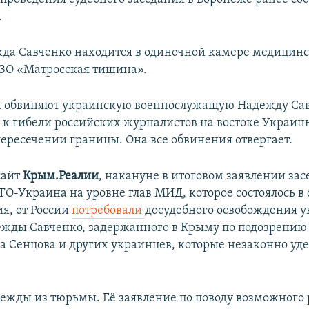
.
да Савченко находится в одиночной камере медицинс
ЗО «Матросская тишина».
и обвиняют украинскую военнослужащую Надежду Сав
 к гибели российских журналистов на востоке Украин
ересечении границы. Она все обвинения отвергает.
сайт
Крым.Реалии
, накануне в итоговом заявлении за
О-Украина на уровне глав МИД, которое состоялось в с
я, от России
потребовали
досудебного освобождения 
жды Савченко, задержанного в Крыму по подозрению 
га Сенцова и других украинцев, которые незаконно уд
ежды из тюрьмы. Её заявление по поводу возможного