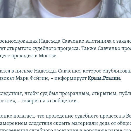
оеннослужащая Надежда Савченко выстыпила с заявл
ет открытого судебного процесса. Также Савченко прос
цесс проходил в Москве.
рится в письме Надежды Савченко, которое опубликова
адвокат Марк Фейгин, – информирует
Крым.Реалии
.
 следствия, чтобы суд был прозрачным, открытым, пуб
скве», – говорится в сообщении.
енко полагает, что проведение судебного процесса в В
намерением следствия скрыть материалы дела от обще
проведения судебного заседания в Воронеже ранее со