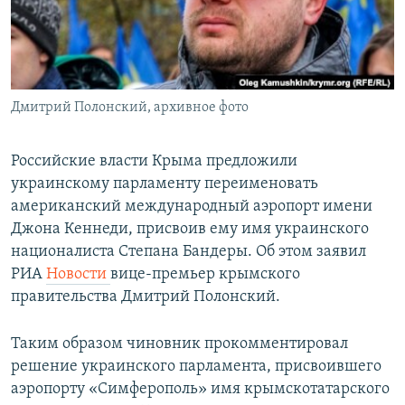
ПРИСОЕДИНЯЙТЕСЬ!
ПОБЕДИТЕЛЕЙ НЕ СУДЯТ?
КРЫМ.НЕПОКОРЕННЫЙ
ELIFBE
Дмитрий Полонский, архивное фото
УКРАИНСКАЯ ПРОБЛЕМА КРЫМА
Все сайты RFE/RL
Российские власти Крыма предложили
украинскому парламенту переименовать
американский международный аэропорт имени
Джона Кеннеди, присвоив ему имя украинского
националиста Степана Бандеры. Об этом заявил
РИА
Новости
вице-премьер крымского
правительства Дмитрий Полонский.
Таким образом чиновник прокомментировал
решение украинского парламента, присвоившего
аэропорту «Симферополь» имя крымскотатарского