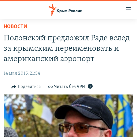
Доступность
ссылки
Вернуться
НОВОСТИ
к
НОВОСТИ
Полонский предложил Раде вслед
основному
СПЕЦПРОЕКТЫ
содержанию
за крымским переименовать и
ВОДА
Вернутся
ГРУЗ 200
американский аэропорт
к
ИСТОРИЯ
КАРТА ВОЕННЫХ ОБЪЕКТОВ КРЫМА
главной
14 мая 2015, 21:54
ЕЩЕ
11 ЛЕТ ОККУПАЦИИ КРЫМА. 11 ИСТОРИЙ СОПРОТИВЛЕНИЯ
навигации
Вернутся
Поделиться
Читать без VPN
РАДІО СВОБОДА
ИНТЕРАКТИВ
к
КАК ОБОЙТИ БЛОКИРОВКУ
ИНФОГРАФИКА
поиску
ТЕЛЕПРОЕКТ КРЫМ.РЕАЛИИ
Українською
СОВЕТЫ ПРАВОЗАЩИТНИКОВ
Qırımtatar
ПРОПАВШИЕ БЕЗ ВЕСТИ