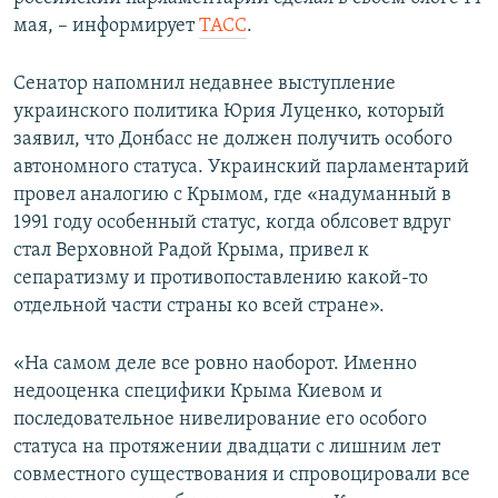
ПРИСОЕДИНЯЙТЕСЬ!
ПОБЕДИТЕЛЕЙ НЕ СУДЯТ?
мая, – информирует
ТАСС
.
КРЫМ.НЕПОКОРЕННЫЙ
Сенатор напомнил недавнее выступление
ELIFBE
украинского политика Юрия Луценко, который
заявил, что Донбасс не должен получить особого
УКРАИНСКАЯ ПРОБЛЕМА КРЫМА
автономного статуса. Украинский парламентарий
Все сайты RFE/RL
провел аналогию с Крымом, где «надуманный в
1991 году особенный статус, когда облсовет вдруг
стал Верховной Радой Крыма, привел к
сепаратизму и противопоставлению какой-то
отдельной части страны ко всей стране».
«На самом деле все ровно наоборот. Именно
недооценка специфики Крыма Киевом и
последовательное нивелирование его особого
статуса на протяжении двадцати с лишним лет
совместного существования и спровоцировали все