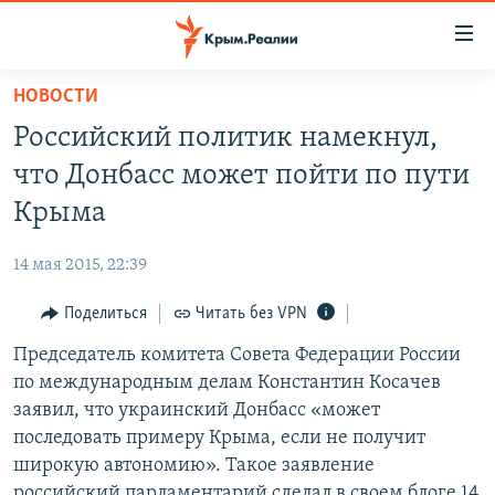
Доступность
ссылки
Вернуться
НОВОСТИ
к
НОВОСТИ
Российский политик намекнул,
основному
СПЕЦПРОЕКТЫ
содержанию
что Донбасс может пойти по пути
ВОДА
Вернутся
ГРУЗ 200
Крыма
к
ИСТОРИЯ
КАРТА ВОЕННЫХ ОБЪЕКТОВ КРЫМА
главной
14 мая 2015, 22:39
ЕЩЕ
11 ЛЕТ ОККУПАЦИИ КРЫМА. 11 ИСТОРИЙ СОПРОТИВЛЕНИЯ
навигации
Вернутся
Поделиться
Читать без VPN
РАДІО СВОБОДА
ИНТЕРАКТИВ
к
Председатель комитета Совета Федерации России
КАК ОБОЙТИ БЛОКИРОВКУ
ИНФОГРАФИКА
поиску
по международным делам Константин Косачев
ТЕЛЕПРОЕКТ КРЫМ.РЕАЛИИ
заявил, что украинский Донбасс «может
Українською
последовать примеру Крыма, если не получит
СОВЕТЫ ПРАВОЗАЩИТНИКОВ
Qırımtatar
широкую автономию». Такое заявление
ПРОПАВШИЕ БЕЗ ВЕСТИ
российский парламентарий сделал в своем блоге 14