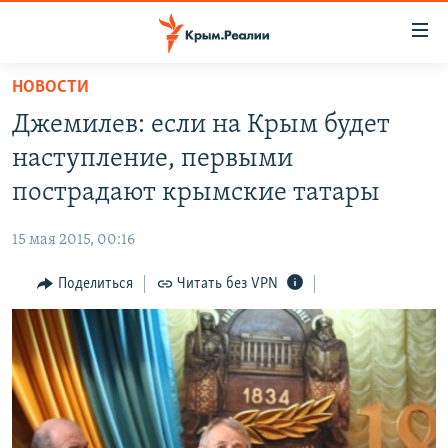
Доступность
ссылки
Вернуться
НОВОСТИ
к
НОВОСТИ
Джемилев: если на Крым будет
основному
СПЕЦПРОЕКТЫ
содержанию
наступление, первыми
ВОДА
Вернутся
ГРУЗ 200
пострадают крымские татары
к
ИСТОРИЯ
КАРТА ВОЕННЫХ ОБЪЕКТОВ КРЫМА
главной
15 мая 2015, 00:16
ЕЩЕ
11 ЛЕТ ОККУПАЦИИ КРЫМА. 11 ИСТОРИЙ СОПРОТИВЛЕНИЯ
навигации
Вернутся
Поделиться
Читать без VPN
РАДІО СВОБОДА
ИНТЕРАКТИВ
к
КАК ОБОЙТИ БЛОКИРОВКУ
ИНФОГРАФИКА
поиску
ТЕЛЕПРОЕКТ КРЫМ.РЕАЛИИ
Українською
СОВЕТЫ ПРАВОЗАЩИТНИКОВ
Qırımtatar
ПРОПАВШИЕ БЕЗ ВЕСТИ