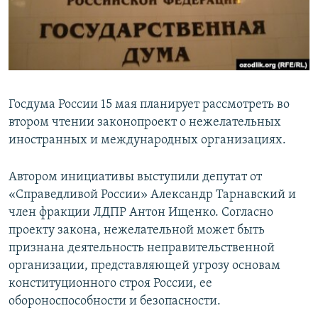
ПРИСОЕДИНЯЙТЕСЬ!
ПОБЕДИТЕЛЕЙ НЕ СУДЯТ?
КРЫМ.НЕПОКОРЕННЫЙ
ELIFBE
УКРАИНСКАЯ ПРОБЛЕМА КРЫМА
Госдума России 15 мая планирует рассмотреть во
Все сайты RFE/RL
втором чтении законопроект о нежелательных
иностранных и международных организациях.
Автором инициативы выступили депутат от
«Справедливой России» Александр Тарнавский и
член фракции ЛДПР Антон Ищенко. Согласно
проекту закона, нежелательной может быть
признана деятельность неправительственной
организации, представляющей угрозу основам
конституционного строя России, ее
обороноспособности и безопасности.