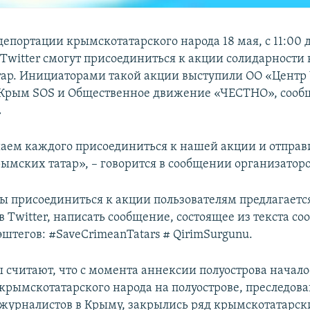
епортации крымскотатарского народа 18 мая, с 11:00 д
 Twitter смогут присоединиться к акции солидарности
ар. Инициаторами такой акции выступили ОО «Центр 
 Крым SOS и Общественное движение «ЧЕСТНО», сооб
.
ем каждого присоединиться к нашей акции и отправи
ымских татар», – говорится в сообщении организаторо
бы присоединиться к акции пользователям предлагаетс
в Twitter, написать сообщение, состоящее из текста с
штегов: #SaveCrimeanTatars # QirimSurgunu.
 считают, что с момента аннексии полуострова начало
крымскотатарского народа на полуострове, преследов
 журналистов в Крыму, закрылись ряд крымскотатарс