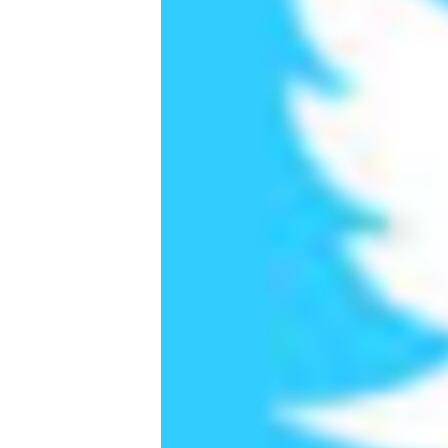
ПОБЕДИТЕЛЕЙ НЕ СУДЯТ?
КРЫМ.НЕПОКОРЕННЫЙ
ELIFBE
УКРАИНСКАЯ ПРОБЛЕМА КРЫМА