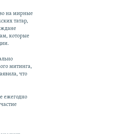
аво на мирные
ских татар,
раждане
ам, которые
ции.
ально
ого митинга,
аявила, что
е ежегодно
участие