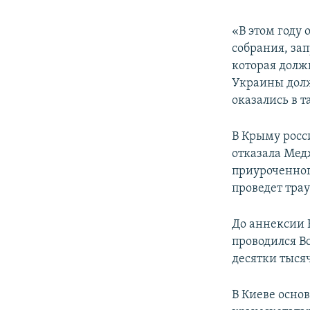
«В этом году
собрания, за
которая долж
Украины долж
оказались в 
В Крыму росс
отказала Мед
приуроченног
проведет тра
До аннексии 
проводился В
десятки тысяч
В Киеве осно