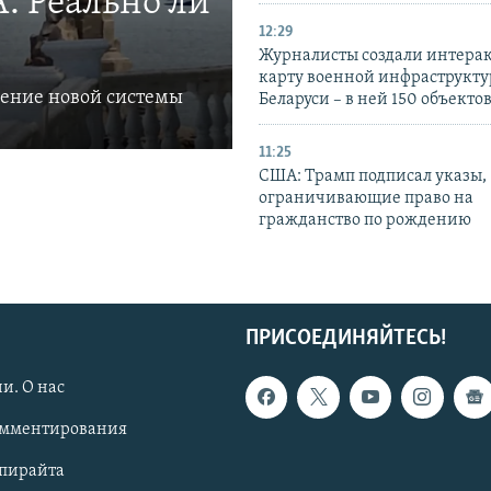
. Реально ли
12:29
Журналисты создали интера
карту военной инфраструкт
ление новой системы
Беларуси – в ней 150 объекто
11:25
США: Трамп подписал указы,
ограничивающие право на
гражданство по рождению
ПРИСОЕДИНЯЙТЕСЬ!
и. О нас
омментирования
опирайта