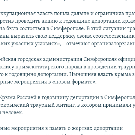
 оккупационная власть пошла дальше и ограничила пр
претив проводить акцию к годовщине депортации крым
на была состояться в Симферополе. В этой ситуации г
ны выразить свою поддержку своим соотечественник
таких ужасных условиях», – отмечают организаторы ак
ийская городская администрация Симферополя офици
жлису крымскотатарского народа в проведении траурн
о к годовщине депортации. Нынешняя власть крыма з
урные мероприятия в «новом формате».
Крыма Россией в годовщину депортации в Симферопол
секрымский траурный митинг, в котором принимали 
 человек.
вные мероприятия в память о жертвах депортации