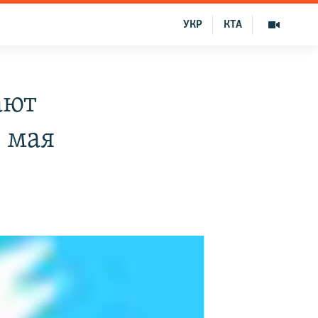
УКР
КТА
ают
 мая