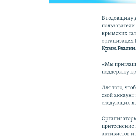
В годовщину д
пользователи
крымских тат
организация
Крым.Реалии
«Мы приглаша
поддержку кр
Для того, что
свой аккаунт 
следующих хэ
Организаторы
притеснение 
активистов и