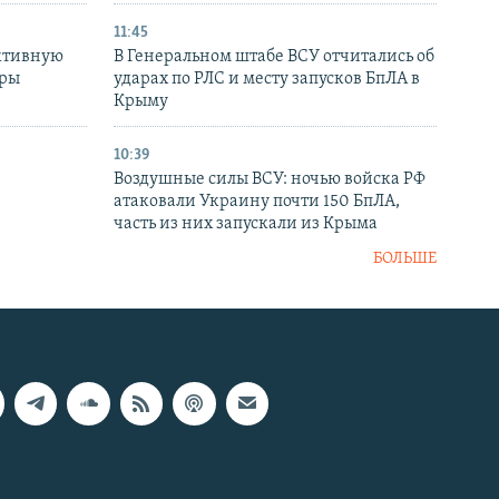
11:45
ктивную
В Генеральном штабе ВСУ отчитались об
уры
ударах по РЛС и месту запусков БпЛА в
в
Крыму
10:39
Воздушные силы ВСУ: ночью войска РФ
атаковали Украину почти 150 БпЛА,
часть из них запускали из Крыма
БОЛЬШЕ