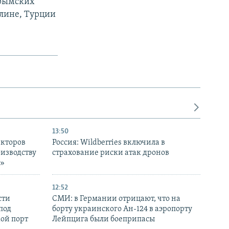
крымских
рлине, Турции
13:50
екторов
Россия: Wildberries включила в
оизводству
страхование риски атак дронов
р»
12:52
сти
СМИ: в Германии отрицают, что на
под
борту украинского Ан-124 в аэропорту
кой порт
Лейпцига были боеприпасы