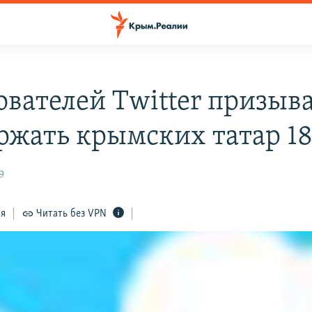
ователей Twitter призыв
ржать крымских татар 18
9
ся
Читать без VPN