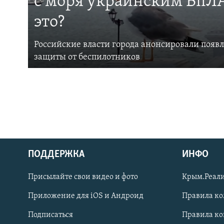
с моря украинским БпЛА
это?
Российские власти города анонсировали появ
защиты от беспилотников
ПОДДЕРЖКА
ИНФО
Українською
Присылайте свои видео и фото
Крым.Реали
Qırımtatar
Приложение для iOS и Андроид
Правила к
Подписаться
Правила к
ПРИСОЕДИНЯЙТЕСЬ!