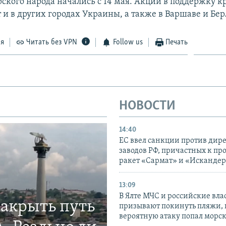
ского народа начались с 14 мая. Акции в поддержку 
т и в других городах Украины, а также в Варшаве и Бе
ся
Читать без VPN
Follow us
Печать
НОВОСТИ
14:40
ЕС ввел санкции против дир
заводов РФ, причастных к пр
ракет «Сармат» и «Исканде
13:09
В Ялте МЧС и российские вла
закрыть путь
призывают покинуть пляжи, 
вероятную атаку попал морс