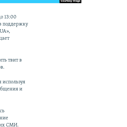
о 13:00
 в поддержку
UA»,
щает
ть твит в
в.
я используя
ообщения и
сь
ание
ких СМИ.