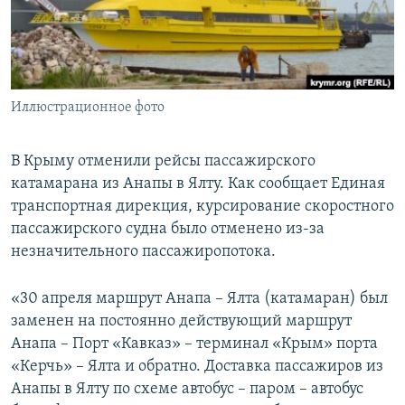
ПРИСОЕДИНЯЙТЕСЬ!
ПОБЕДИТЕЛЕЙ НЕ СУДЯТ?
КРЫМ.НЕПОКОРЕННЫЙ
ELIFBE
Иллюстрационное фото
УКРАИНСКАЯ ПРОБЛЕМА КРЫМА
Все сайты RFE/RL
В Крыму отменили рейсы пассажирского
катамарана из Анапы в Ялту. Как сообщает Единая
транспортная дирекция, курсирование скоростного
пассажирского судна было отменено из-за
незначительного пассажиропотока.
«30 апреля маршрут Анапа – Ялта (катамаран) был
заменен на постоянно действующий маршрут
Анапа – Порт «Кавказ» – терминал «Крым» порта
«Керчь» – Ялта и обратно. Доставка пассажиров из
Анапы в Ялту по схеме автобус – паром – автобус