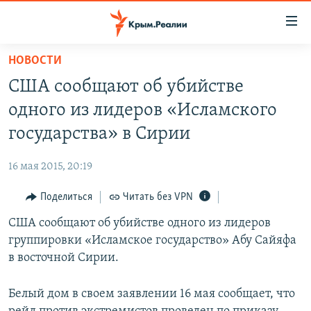
Доступность
ссылки
Вернуться
НОВОСТИ
к
НОВОСТИ
США сообщают об убийстве
основному
СПЕЦПРОЕКТЫ
содержанию
одного из лидеров «Исламского
ВОДА
Вернутся
ГРУЗ 200
государства» в Сирии
к
ИСТОРИЯ
КАРТА ВОЕННЫХ ОБЪЕКТОВ КРЫМА
главной
16 мая 2015, 20:19
ЕЩЕ
11 ЛЕТ ОККУПАЦИИ КРЫМА. 11 ИСТОРИЙ СОПРОТИВЛЕНИЯ
навигации
Вернутся
Поделиться
Читать без VPN
РАДІО СВОБОДА
ИНТЕРАКТИВ
к
США сообщают об убийстве одного из лидеров
КАК ОБОЙТИ БЛОКИРОВКУ
ИНФОГРАФИКА
поиску
группировки «Исламское государство» Абу Сайяфа
ТЕЛЕПРОЕКТ КРЫМ.РЕАЛИИ
в восточной Сирии.
Українською
СОВЕТЫ ПРАВОЗАЩИТНИКОВ
Qırımtatar
Белый дом в своем заявлении 16 мая сообщает, что
ПРОПАВШИЕ БЕЗ ВЕСТИ