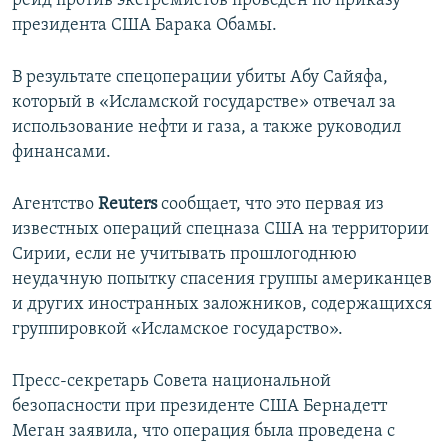
рейд против экстремистов проведен по приказу
ПРИСОЕДИНЯЙТЕСЬ!
ПОБЕДИТЕЛЕЙ НЕ СУДЯТ?
президента США Барака Обамы.
КРЫМ.НЕПОКОРЕННЫЙ
В результате спецоперации убиты Абу Сайяфа,
ELIFBE
который в «Исламской государстве» отвечал за
использование нефти и газа, а также руководил
УКРАИНСКАЯ ПРОБЛЕМА КРЫМА
финансами.
Все сайты RFE/RL
Агентство
Reuters
сообщает, что это первая из
известных операций спецназа США на территории
Сирии, если не учитывать прошлогоднюю
неудачную попытку спасения группы американцев
и других иностранных заложников, содержащихся
группировкой «Исламское государство».
Пресс-секретарь Совета национальной
безопасности при президенте США Бернадетт
Меган заявила, что операция была проведена с